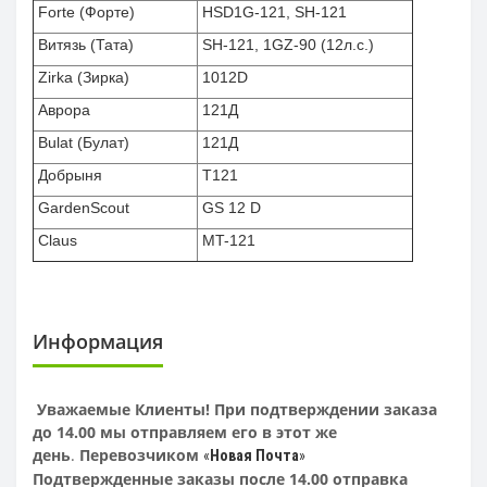
Forte (Форте)
HSD1G-121, SH-121
Витязь (Тата)
SH-121, 1GZ-90 (12л.с.)
Zirka (Зирка)
1012D
Аврора
121Д
Bulat (Булат)
121Д
Добрыня
T121
GardenScout
GS 12 D
Claus
MT-121
Информация
Уважаемые Клиенты! При подтверждении заказа
до 14.00 мы отправляем его в этот же
день
.
Перевозчиком
«
Новая Почта
»
Подтвержденные заказы после 14.00 отправка