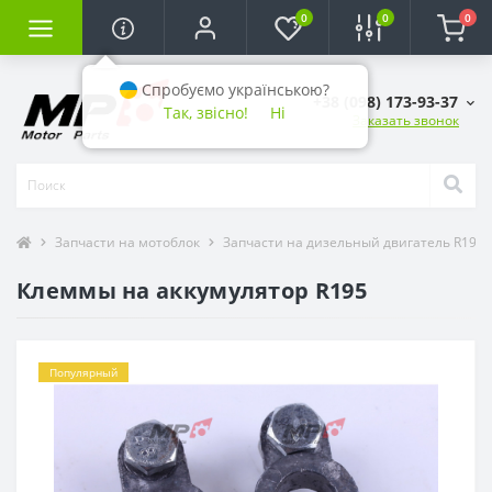
0
0
0
Спробуємо українською?
+38 (098) 173-93-37
Так, звісно!
Ні
Заказать звонок
Запчасти на мотоблок
Запчасти на дизельный двигатель R195 (1
Клеммы на аккумулятор R195
Популярный