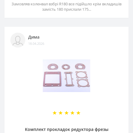
Замовляв коленвал взбрі R180 все підійшло крім вкладишів
замість 180 прислали 175...
Дима
18.04.2026
Комплект прокладок редуктора фрезы