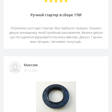
Ручной стартер в сборе 178F
Отримала сьогодні стартер. Все підійшло працює. Окремо
дякую менеджеру який приймав замовлення, Велике дякую
що погодилися відправити посилку ввечері. Дякую. Гарних
вам продаж, і вічливих покупців..
Максим
09.12.2024