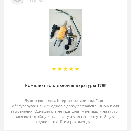
13.06.2026
Комплект топливной аппаратуры 178F
Дуже задоволена інтернет магазином. Гарне
обслуговування. Менеджер відразу зв'язався зі мною після
замовлення. Одна деталь не підійшла , мені пішли на зустріч
вислали потрібну деталь , а ту я мала повернути. Я дуже
задоволенна. Всим рекомендую...