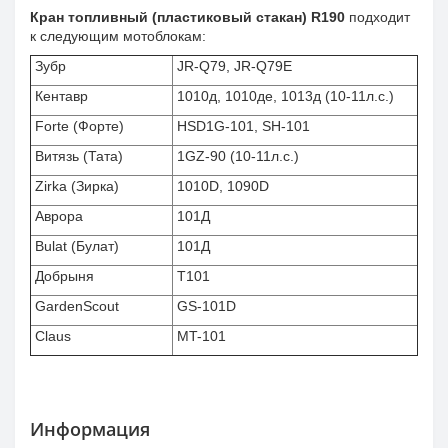
Кран топливный (пластиковый стакан) R190
подходит
к следующим мотоблокам:
Зубр
JR-Q79, JR-Q79E
Кентавр
1010д, 1010де, 1013д (10-11л.с.)
Forte (Форте)
HSD1G-101, SH-101
Витязь (Тата)
1GZ-90 (10-11л.с.)
Zirka (Зирка)
1010D, 1090D
Аврора
101Д
Bulat (Булат)
101Д
Добрыня
T101
GardenScout
GS-101D
Claus
MT-101
Информация