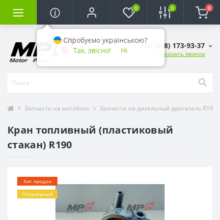
0
0
0
Спробуємо українською?
+38 (098) 173-93-37
Так, звісно!
Ні
Заказать звонок
Запчасти на мотоблок
Запчасти на дизельный двигатель R190 (1
Кран топливный (пластиковый
стакан) R190
Хит продаж
Популярный