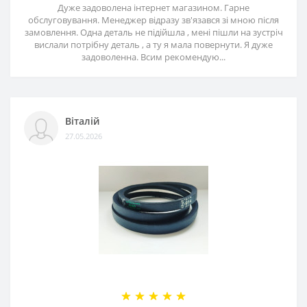
Дуже задоволена інтернет магазином. Гарне
обслуговування. Менеджер відразу зв'язався зі мною після
замовлення. Одна деталь не підійшла , мені пішли на зустріч
вислали потрібну деталь , а ту я мала повернути. Я дуже
задоволенна. Всим рекомендую...
Віталій
27.05.2026