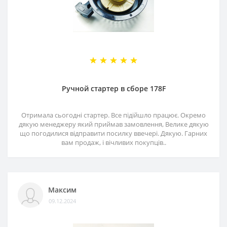
Ручной стартер в сборе 178F
Отримала сьогодні стартер. Все підійшло працює. Окремо
дякую менеджеру який приймав замовлення, Велике дякую
що погодилися відправити посилку ввечері. Дякую. Гарних
вам продаж, і вічливих покупців..
Максим
09.12.2024