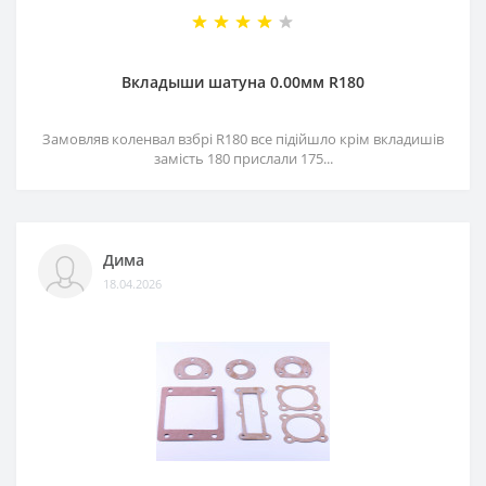
Вкладыши шатуна 0.00мм R180
Замовляв коленвал взбрі R180 все підійшло крім вкладишів
замість 180 прислали 175...
Дима
18.04.2026