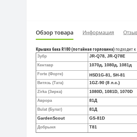
Обзор товара
Информация
Отзыв
Крышка бака R180 (потайная горловина)
подходит к
JR-Q78, JR-Q78E
Зубр
1070д, 1080д, 1081д
Кентавр
Forte (Форте)
HSD1G-81, SH-81
1GZ-90 (8 л.с.)
Витязь (Тата)
1080D, 1081D, 1070D
Zirka (Зирка)
81Д
Аврора
81Д
Bulat (Булат)
GardenScout
GS-81D
T81
Добрыня