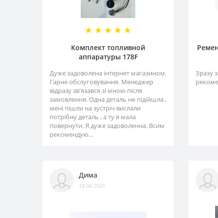
Комплект топливной
Ремен
аппаратуры 178F
Дуже задоволена інтернет магазином.
Зразу з
Гарне обслуговування. Менеджер
рекоме
відразу зв'язався зі мною після
замовлення. Одна деталь не підійшла ,
мені пішли на зустріч вислали
потрібну деталь , а ту я мала
повернути. Я дуже задоволенна. Всим
рекомендую...
Дима
18.04.2026