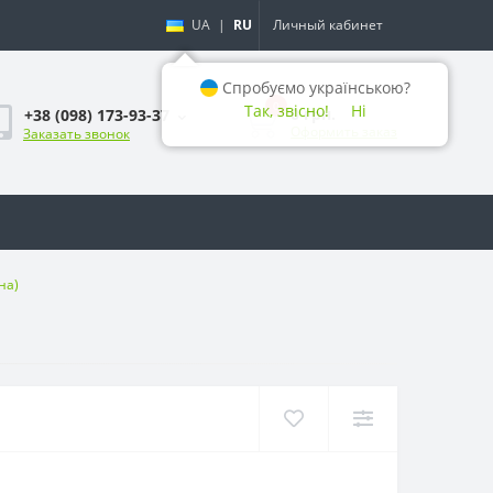
UA
|
RU
Личный кабинет
Спробуємо українською?
0
Так, звісно!
Ні
0 грн.
+38 (098) 173-93-37
Оформить заказ
Заказать звонок
на)