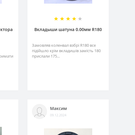
уктора
Вкладыши шатуна 0.00мм R180
Замовляв коленвал взбрі R180 все
підійшло крім вкладишів замість 180
тримати
прислали 175...
Максим
09.12.2024