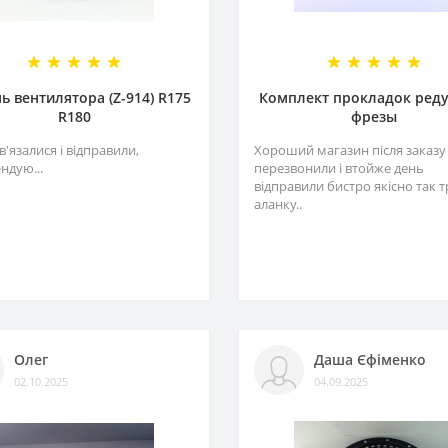
ь вентилятора (Z-914) R175
Комплект прокладок ред
R180
фрезы
в'язалися і відправили,
Хороший магазин після заказу
ндую...
перезвонили і втойже день
відправили бистро якісно так 
аланку..
Олег
Даша Єфіменко
02.10.2025
04.09.2025