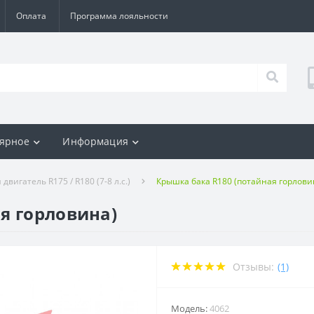
Оплата
Программа лояльности
ярное
Информация
вигатель R175 / R180 (7-8 л.с.)
Крышка бака R180 (потайная горлови
я горловина)
Отзывы:
(1)
Модель:
4062