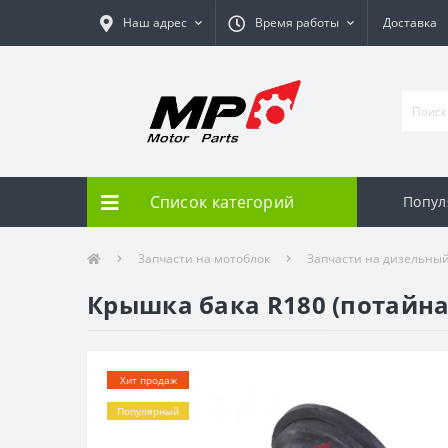
Наш адрес
Время работы
Доставка
Список категорий
Попул
Запчасти на мотоблок
Запчасти на дизельный д
Крышка бака R180 (потайна
Хит продаж
Популярный