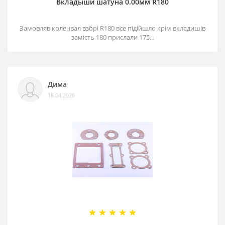
Вкладыши шатуна 0.00мм R180
Замовляв коленвал взбрі R180 все підійшло крім вкладишів
замість 180 прислали 175...
Дима
18.04.2026