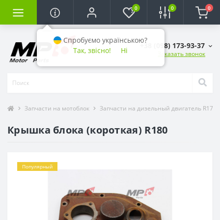
0
0
0
Спробуємо українською?
+38 (098) 173-93-37
Так, звісно!
Ні
Заказать звонок
Запчасти на мотоблок
Запчасти на дизельный двигатель R175 / R
Крышка блока (короткая) R180
Популярный