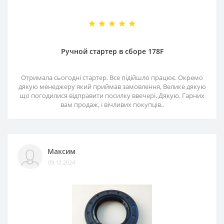
Ручной стартер в сборе 178F
Отримала сьогодні стартер. Все підійшло працює. Окремо
дякую менеджеру який приймав замовлення, Велике дякую
що погодилися відправити посилку ввечері. Дякую. Гарних
вам продаж, і вічливих покупців..
Максим
09.12.2024