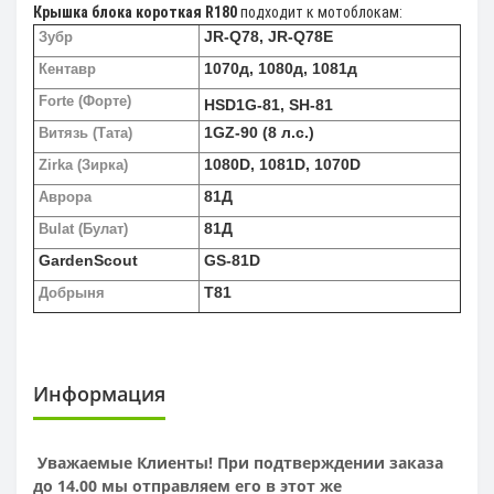
Крышка блока короткая R180
подходит к мотоблокам:
JR-Q78, JR-Q78E
Зубр
1070д, 1080д, 1081д
Кентавр
Forte (Форте)
HSD1G-81, SH-81
1GZ-90 (8 л.с.)
Витязь (Тата)
1080D, 1081D, 1070D
Zirka (Зирка)
81Д
Аврора
81Д
Bulat (Булат)
GardenScout
GS-81D
T81
Добрыня
Информация
Уважаемые Клиенты! При подтверждении заказа
до 14.00 мы отправляем его в этот же