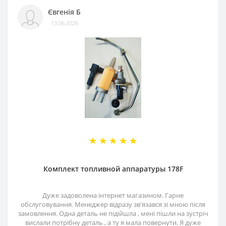
Євгенія Б
13.06.2026
Комплект топливной аппаратуры 178F
Дуже задоволена інтернет магазином. Гарне
обслуговування. Менеджер відразу зв'язався зі мною після
замовлення. Одна деталь не підійшла , мені пішли на зустріч
вислали потрібну деталь , а ту я мала повернути. Я дуже