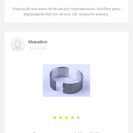
Хороший магазин після заказу перезвонили і втойже день
відправили бистро якісно так тримати аланку..
Михайло
28.04.2026