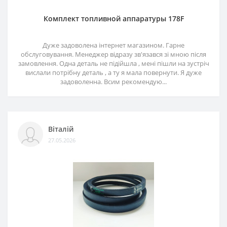
Комплект топливной аппаратуры 178F
Дуже задоволена інтернет магазином. Гарне
обслуговування. Менеджер відразу зв'язався зі мною після
замовлення. Одна деталь не підійшла , мені пішли на зустріч
вислали потрібну деталь , а ту я мала повернути. Я дуже
задоволенна. Всим рекомендую...
Віталій
27.05.2026