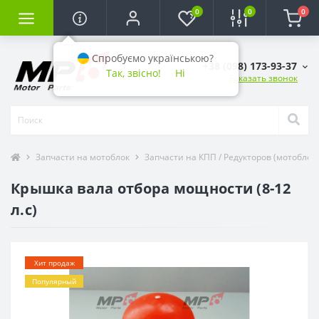
0
0
0
Спробуємо українською?
+38 (098) 173-93-37
Так, звісно!
Ні
Заказать звонок
Запчасти на мотоблок
Запчасти на КПП / Редукторов (мотоблоко
Крышка вала отбора мощности (8-12
л.с)
Хит продаж
Популярный