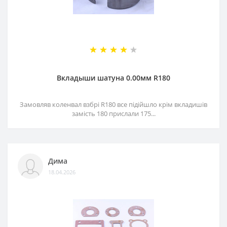
Вкладыши шатуна 0.00мм R180
Замовляв коленвал взбрі R180 все підійшло крім вкладишів
замість 180 прислали 175...
Дима
18.04.2026