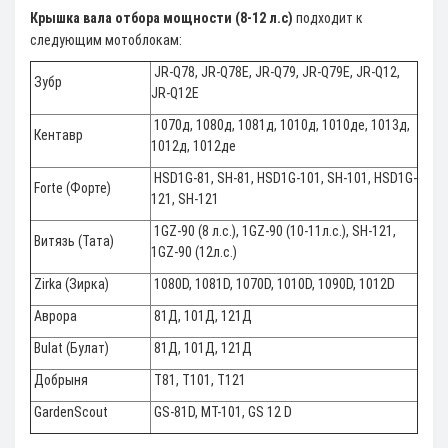
Крышка вала отбора мощности (8-12 л.с)
подходит к
следующим мотоблокам:
JR-Q78, JR-Q78E, JR-Q79, JR-Q79E, JR-Q12,
Зубр
JR-Q12E
1070д, 1080д, 1081д, 1010д, 1010де, 1013д,
Кентавр
1012д, 1012де
HSD1G-81, SH-81, HSD1G-101, SH-101, HSD1G-
Forte (Форте)
121, SH-121
1GZ-90 (8 л.с.), 1GZ-90 (10-11л.с.), SH-121,
Витязь (Тата)
1GZ-90 (12л.с.)
Zirka (Зирка)
1080D, 1081D, 1070D, 1010D, 1090D, 1012D
Аврора
81Д, 101Д, 121Д
Bulat (Булат)
81Д, 101Д, 121Д
Добрыня
T81, T101, T121
GardenScout
GS-81D, MT-101, GS 12 D