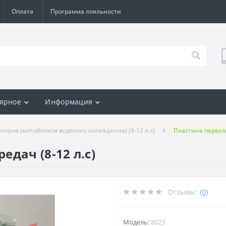
Оплата
Программа лояльности
ярное
Информация
кторов (мотоблоков водяного охлаждения) (8-12 л.с)
Пластина переклю
дач (8-12 л.с)
Отзывы:
(0)
Модель:
8023