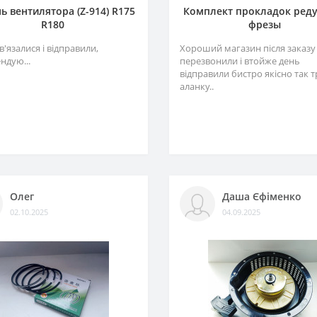
ь вентилятора (Z-914) R175
Комплект прокладок ред
R180
фрезы
в'язалися і відправили,
Хороший магазин після заказу
ндую...
перезвонили і втойже день
відправили бистро якісно так 
аланку..
Олег
Даша Єфіменко
02.10.2025
04.09.2025