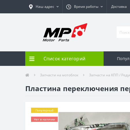
Наш адрес
Время работы
Доставка
Список категорий
Попул
Запчасти на мотоблок
Запчасти на КПП / Реду
Пластина переключения пере
Популярный
Нет в наличии