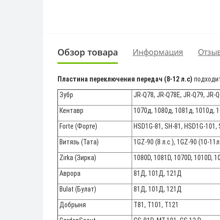
Обзор товара
Информация
Отзыв
Пластина переключения передач (8-12 л.с)
подходи
Зубр
JR-Q78, JR-Q78E, JR-Q79, JR-Q
Кентавр
1070д, 1080д, 1081д, 1010д, 
Forte (Форте)
HSD1G-81, SH-81, HSD1G-101, 
Витязь (Тата)
1GZ-90 (8 л.с.), 1GZ-90 (10-11л.
Zirka (Зирка)
1080D, 1081D, 1070D, 1010D, 1
Аврора
81Д, 101Д, 121Д
Bulat (Булат)
81Д, 101Д, 121Д
Добрыня
T81, T101, T121