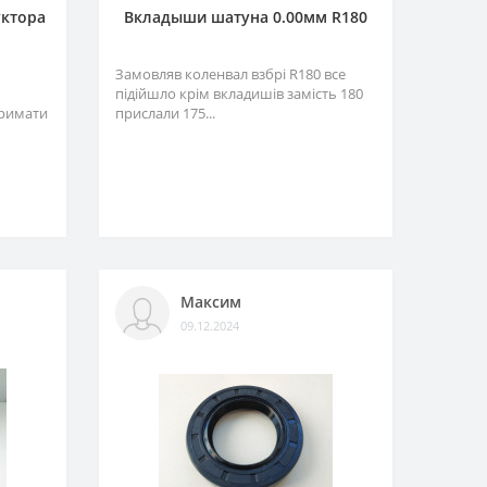
уктора
Вкладыши шатуна 0.00мм R180
Замовляв коленвал взбрі R180 все
підійшло крім вкладишів замість 180
тримати
прислали 175...
Максим
09.12.2024