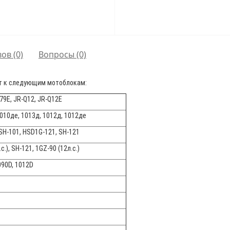
ов (0)
Вопросы
(0)
т к следующим мотоблокам:
79E, JR-Q12, JR-Q12E
1010де, 1013д, 1012д, 1012де
SH-101, HSD1G-121, SH-121
с.), SH-121, 1GZ-90 (12л.с.)
090D, 1012D