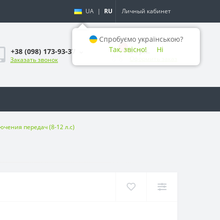
UA
|
RU
Личный кабинет
Спробуємо українською?
0
Так, звісно!
Ні
0 грн.
+38 (098) 173-93-37
Оформить заказ
Заказать звонок
чения передач (8-12 л.с)