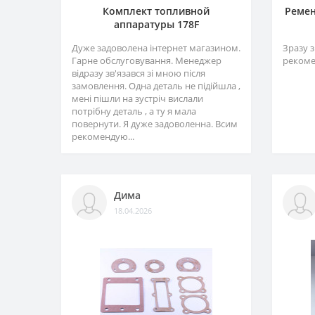
Комплект топливной
Ремен
аппаратуры 178F
Дуже задоволена інтернет магазином.
Зразу з
Гарне обслуговування. Менеджер
рекоме
відразу зв'язався зі мною після
замовлення. Одна деталь не підійшла ,
мені пішли на зустріч вислали
потрібну деталь , а ту я мала
повернути. Я дуже задоволенна. Всим
рекомендую...
Дима
18.04.2026