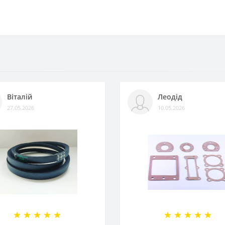
Віталій
Леодід
27.05.2026
10.05.2026