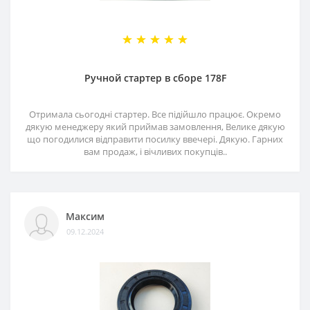
Ручной стартер в сборе 178F
Отримала сьогодні стартер. Все підійшло працює. Окремо
дякую менеджеру який приймав замовлення, Велике дякую
що погодилися відправити посилку ввечері. Дякую. Гарних
вам продаж, і вічливих покупців..
Максим
09.12.2024