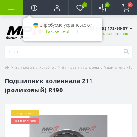
0
0
0
Спробуємо українською?
+38 (098) 173-93-37
Так, звісно!
Ні
Заказать звонок
Запчасти на мотоблок
Запчасти на дизельный двигатель R190 (1
Подшипник коленвала 211
(роликовый) R190
Популярный
Нет в наличии