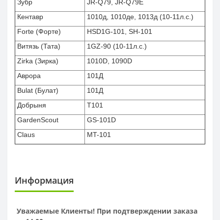
Зубр
JR-Q79, JR-Q79E
Кентавр
1010д, 1010де, 1013д (10-11л.с.)
Forte (Форте)
HSD1G-101, SH-101
Витязь (Тата)
1GZ-90 (10-11л.с.)
Zirka (Зирка)
1010D, 1090D
Аврора
101Д
Bulat (Булат)
101Д
Добрыня
T101
GardenScout
GS-101D
Claus
MT-101
Информация
Уважаемые Клиенты! При подтверждении заказа