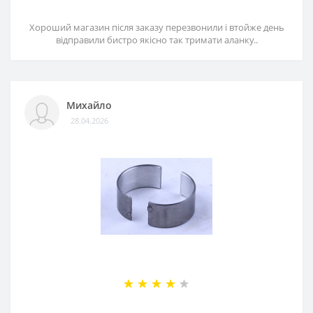
Хороший магазин після заказу перезвонили і втойже день
відправили бистро якісно так тримати аланку..
Михайло
28.04.2026