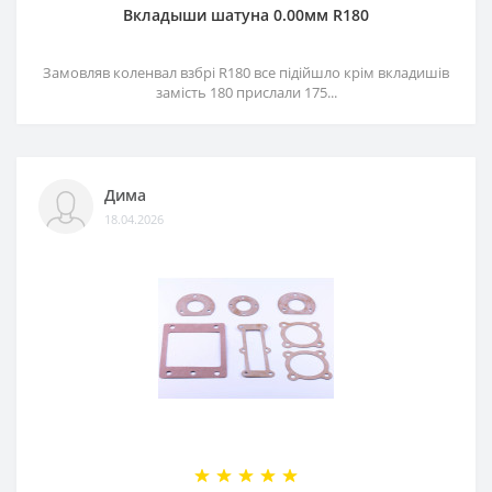
Вкладыши шатуна 0.00мм R180
Замовляв коленвал взбрі R180 все підійшло крім вкладишів
замість 180 прислали 175...
Дима
18.04.2026