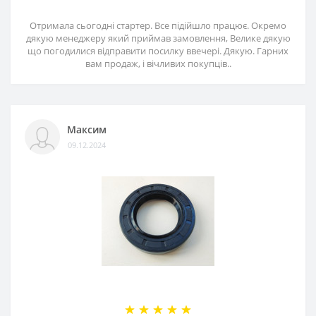
Отримала сьогодні стартер. Все підійшло працює. Окремо
дякую менеджеру який приймав замовлення, Велике дякую
що погодилися відправити посилку ввечері. Дякую. Гарних
вам продаж, і вічливих покупців..
Максим
09.12.2024