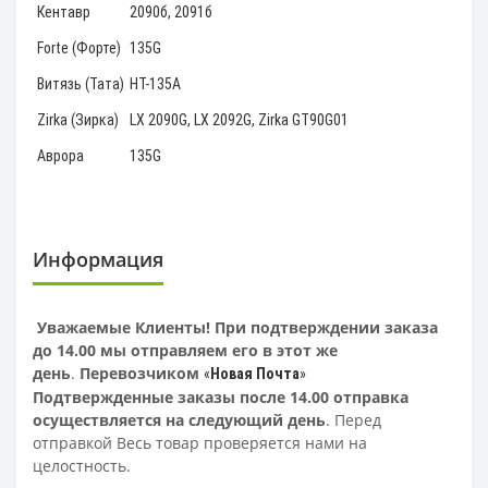
Кентавр
2090б, 2091б
Forte (Форте)
135G
Витязь (Тата)
HT-135А
Zirka (Зирка)
LX 2090G, LX 2092G, Zirka GT90G01
Аврора
135G
Информация
Уважаемые Клиенты! При подтверждении заказа
до 14.00 мы отправляем его в этот же
день
.
Перевозчиком
«
Новая Почта
»
Подтвержденные заказы после 14.00 отправка
осуществляется на следующий день
. Перед
отправкой Весь товар проверяется нами на
целостность.