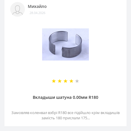
Михайло
28.04.2026
Вкладыши шатуна 0.00мм R180
Замовляв коленвал взбрі R180 все підійшло крім вкладишів
замість 180 прислали 175...