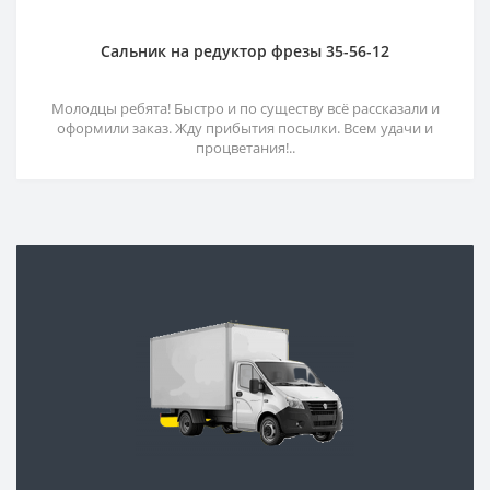
Сальник на редуктор фрезы 35-56-12
Молодцы ребята! Быстро и по существу всё рассказали и
оформили заказ. Жду прибытия посылки. Всем удачи и
процветания!..