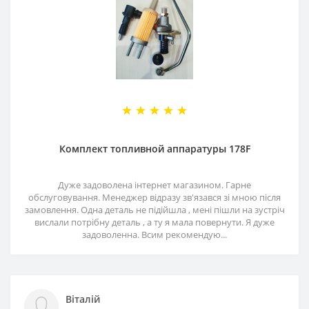
Комплект топливной аппаратуры 178F
Дуже задоволена інтернет магазином. Гарне
обслуговування. Менеджер відразу зв'язався зі мною після
замовлення. Одна деталь не підійшла , мені пішли на зустріч
вислали потрібну деталь , а ту я мала повернути. Я дуже
задоволенна. Всим рекомендую...
Віталій