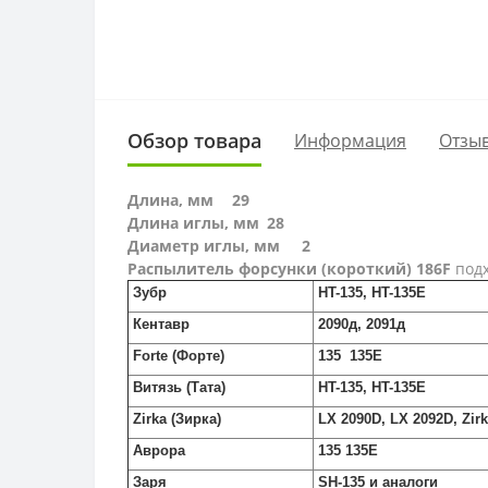
Обзор товара
Информация
Отзыв
Длина, мм
29
Длина иглы, мм
28
Диаметр иглы, мм
2
Распылитель форсунки (короткий) 186F
под
Зубр
HT-135, HT-135E
Кентавр
2090д, 2091д
Forte (Форте)
135 135E
Витязь (Тата)
HT-135, HT-135E
Zirka (Зирка)
LX 2090D, LX 2092D, Zir
Аврора
135 135E
Заря
SH-135 и аналоги