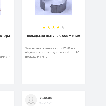
уктора
Вкладыши шатуна 0.00мм R180
Замовляв коленвал взбрі R180 все
підійшло крім вкладишів замість 180
тримати
прислали 175...
Максим
09.12.2024