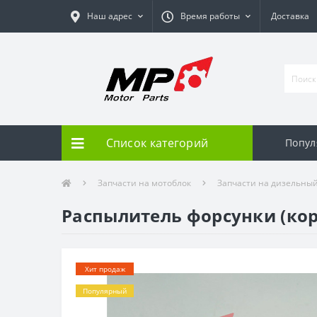
Наш адрес
Время работы
Доставка
Список категорий
Попул
Запчасти на мотоблок
Запчасти на дизельный 
Распылитель форсунки (кор
Хит продаж
Популярный