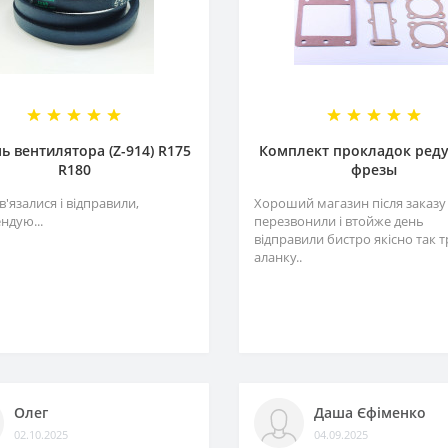
ь вентилятора (Z-914) R175
Комплект прокладок ред
R180
фрезы
в'язалися і відправили,
Хороший магазин після заказу
ндую...
перезвонили і втойже день
відправили бистро якісно так 
аланку..
Олег
Даша Єфіменко
02.10.2025
04.09.2025