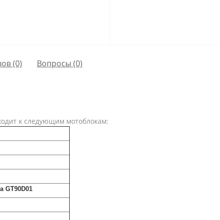
ов (0)
Вопросы
(0)
ходит к следующим мотоблокам:
ka GT90D01