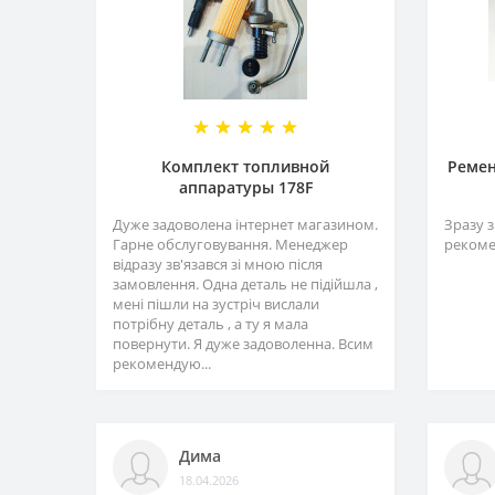
Комплект топливной
Ремен
аппаратуры 178F
Дуже задоволена інтернет магазином.
Зразу з
Гарне обслуговування. Менеджер
рекоме
відразу зв'язався зі мною після
замовлення. Одна деталь не підійшла ,
мені пішли на зустріч вислали
потрібну деталь , а ту я мала
повернути. Я дуже задоволенна. Всим
рекомендую...
Дима
18.04.2026