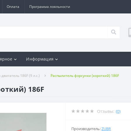
Оплата
Программа лояльности
ярное
Информация
двигатель 186F (9 л.с.)
Распылитель форсунки (короткий) 186F
откий) 186F
Отзывы:
(0)
Производитель:
ZUBR