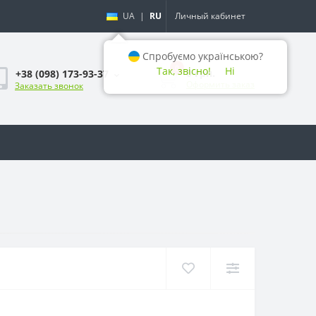
UA
|
RU
Личный кабинет
Спробуємо українською?
0
Так, звісно!
Ні
0 грн.
+38 (098) 173-93-37
Оформить заказ
Заказать звонок