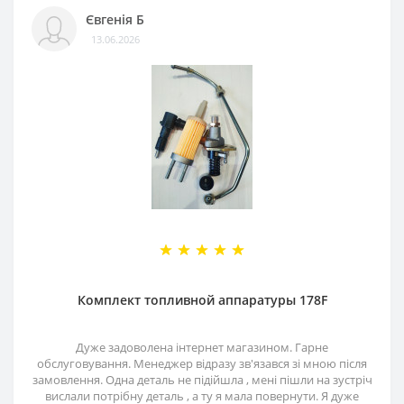
Євгенія Б
13.06.2026
Комплект топливной аппаратуры 178F
Дуже задоволена інтернет магазином. Гарне
обслуговування. Менеджер відразу зв'язався зі мною після
замовлення. Одна деталь не підійшла , мені пішли на зустріч
вислали потрібну деталь , а ту я мала повернути. Я дуже