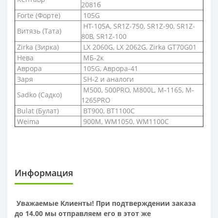
2081б
Forte (Форте)
105G
HT-105A, SR1Z-750, SR1Z-90, SR1Z-
Витязь (Тата)
80B, SR1Z-100
Zirka (Зирка)
LX 2060G, LX 2062G, Zirka GT70G01
Нева
МБ-2к
Аврора
105G, Аврора-41
Заря
SH-2 и аналоги
M500, 500PRO, M800L, M-1165, M-
Sadko (Садко)
1265PRO
Bulat (Булат)
BT900, BT1100C
Weima
900M, WM1050, WM1100C
Информация
Уважаемые Клиенты! При подтверждении заказа
до 14.00 мы отправляем его в этот же