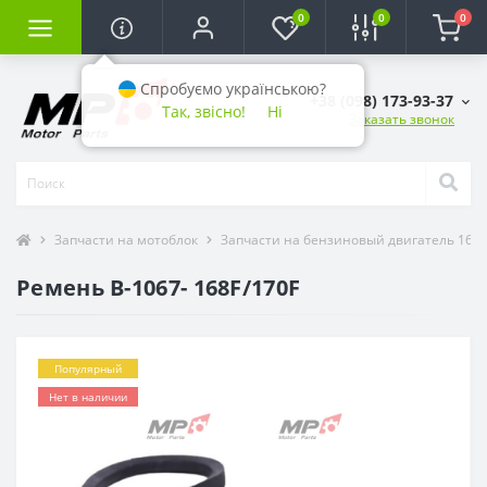
0
0
0
Спробуємо українською?
+38 (098) 173-93-37
Так, звісно!
Ні
Заказать звонок
Запчасти на мотоблок
Запчасти на бензиновый двигатель 168F, 1
Ремень B-1067- 168F/170F
Популярный
Нет в наличии