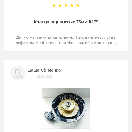
Кольца поршневые 75мм R175
Дякую магазину дуже приємно! Паливний насос був з
дефектом, мені запчастини відправили безкоштовно...
Даша Єфіменко
04.09.2025