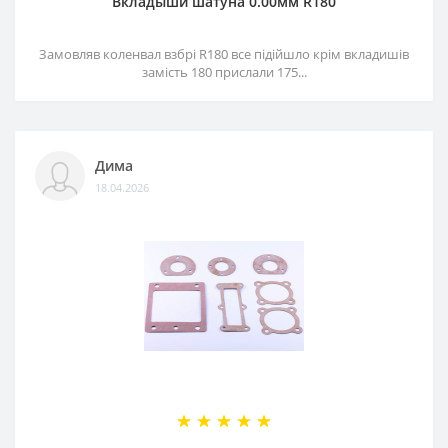
Вкладыши шатуна 0.00мм R180
Замовляв коленвал взбрі R180 все підійшло крім вкладишів
замість 180 прислали 175...
Дима
18.04.2026