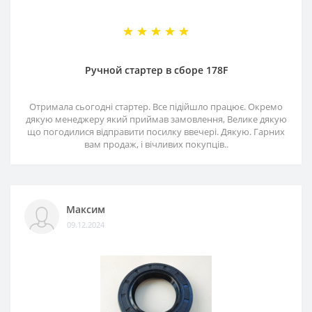
Ручной стартер в сборе 178F
Отримала сьогодні стартер. Все підійшло працює. Окремо
дякую менеджеру який приймав замовлення, Велике дякую
що погодилися відправити посилку ввечері. Дякую. Гарних
вам продаж, і вічливих покупців..
Максим
09.12.2024