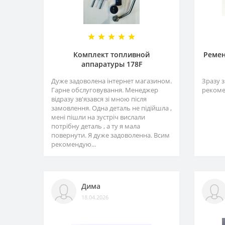
Комплект топливной
Ремен
аппаратуры 178F
Дуже задоволена інтернет магазином.
Зразу з
Гарне обслуговування. Менеджер
рекоме
відразу зв'язався зі мною після
замовлення. Одна деталь не підійшла ,
мені пішли на зустріч вислали
потрібну деталь , а ту я мала
повернути. Я дуже задоволенна. Всим
рекомендую...
Дима
18.04.2026