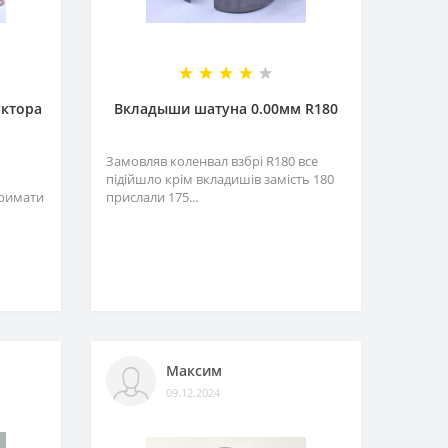
уктора
Вкладыши шатуна 0.00мм R180
Замовляв коленвал взбрі R180 все
підійшло крім вкладишів замість 180
тримати
прислали 175...
Максим
09.12.2024