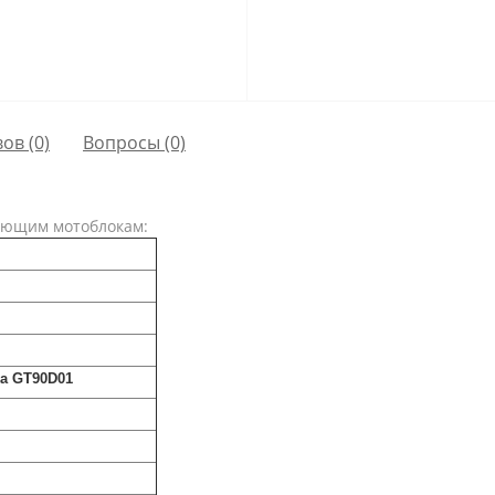
ов (0)
Вопросы
(0)
дующим мотоблокам:
ka GT90D01