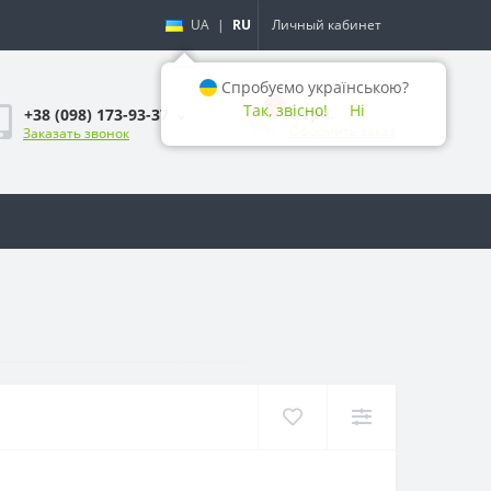
UA
|
RU
Личный кабинет
Спробуємо українською?
0
Так, звісно!
Ні
0 грн.
+38 (098) 173-93-37
Оформить заказ
Заказать звонок