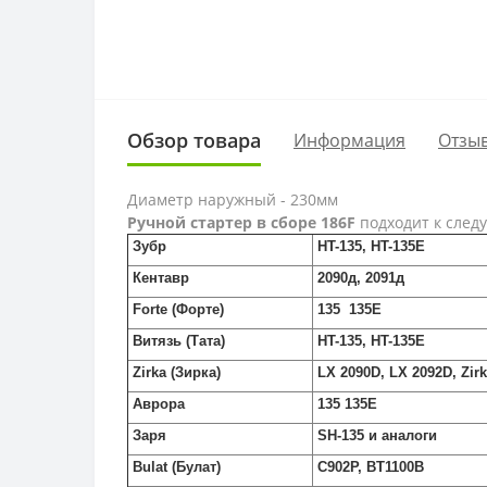
Обзор товара
Информация
Отзыв
Диаметр наружный - 230мм
Ручной стартер в сборе 186F
подходит к сле
Зубр
HT-135, HT-135E
Кентавр
2090д, 2091д
Forte (Форте)
135 135E
Витязь (Тата)
HT-135, HT-135E
Zirka (Зирка)
LX 2090D, LX 2092D, Zir
Аврора
135 135E
Заря
SH-135 и аналоги
Bulat (Булат)
C902P, BT1100B