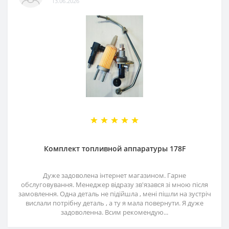
13.06.2026
Комплект топливной аппаратуры 178F
Дуже задоволена інтернет магазином. Гарне
обслуговування. Менеджер відразу зв'язався зі мною після
замовлення. Одна деталь не підійшла , мені пішли на зустріч
вислали потрібну деталь , а ту я мала повернути. Я дуже
задоволенна. Всим рекомендую...