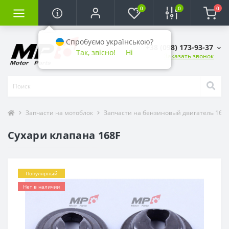
0
0
0
Спробуємо українською?
+38 (098) 173-93-37
Так, звісно!
Ні
Заказать звонок
Запчасти на мотоблок
Запчасти на бензиновый двигатель 168F, 1
Сухари клапана 168F
Популярный
Нет в наличии