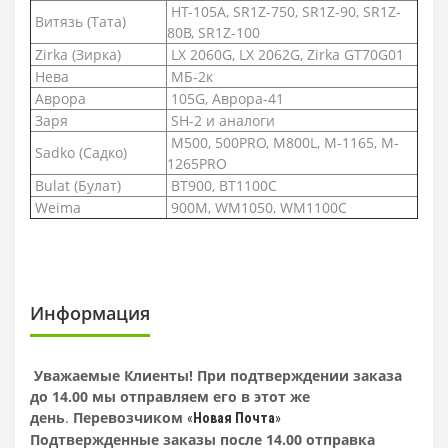
HT-105A, SR1Z-750, SR1Z-90, SR1Z-
Витязь (Тата)
80B, SR1Z-100
Zirka (Зирка)
LX 2060G, LX 2062G, Zirka GT70G01
Нева
МБ-2к
Аврора
105G, Аврора-41
Заря
SH-2 и аналоги
M500, 500PRO, M800L, M-1165, M-
Sadko (Садко)
1265PRO
Bulat (Булат)
BT900, BT1100C
Weima
900M, WM1050, WM1100C
Информация
Уважаемые Клиенты! При подтверждении заказа
до 14.00 мы отправляем его в этот же
день
.
Перевозчиком
«
Новая Почта
»
Подтвержденные заказы после 14.00 отправка