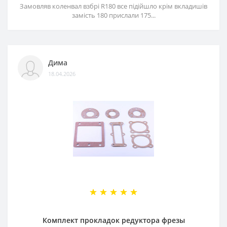
Замовляв коленвал взбрі R180 все підійшло крім вкладишів
замість 180 прислали 175...
Дима
18.04.2026
Комплект прокладок редуктора фрезы