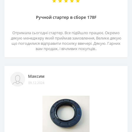
Ручной стартер в сборе 178F
Отримала сьогодні стартер. Все підійшло працює. Окремо
дякую менеджеру який приймав замовлення, Велике дякую
що погодилися відправити посилку ввечері. Дякую. Гарних
вам продаж, і вічливих покупців..
Максим
09.12.2024