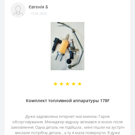
Євгенія Б
13.06.2026
Комплект топливной аппаратуры 178F
Дуже задоволена інтернет магазином. Гарне
обслуговування. Менеджер відразу зв'язався зі мною після
замовлення. Одна деталь не підійшла , мені пішли на зустріч
вислали потрібну деталь , а ту я мала повернути. Я дуже