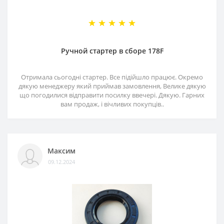
Ручной стартер в сборе 178F
Отримала сьогодні стартер. Все підійшло працює. Окремо
дякую менеджеру який приймав замовлення, Велике дякую
що погодилися відправити посилку ввечері. Дякую. Гарних
вам продаж, і вічливих покупців..
Максим
09.12.2024