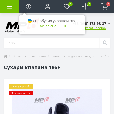
0
0
0
Спробуємо українською?
+38 (098) 173-93-37
Так, звісно!
Ні
Заказать звонок
Запчасти на мотоблок
Запчасти на дизельный двигатель 186F (9
Сухари клапана 186F
Популярный
Заканчивается