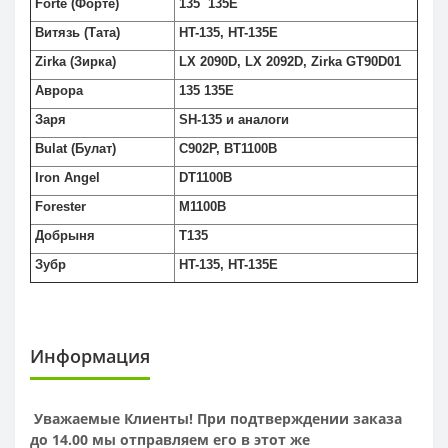
Forte (Форте)
135 135E
Витязь (Тата)
HT-135, HT-135E
Zirka (Зирка)
LX 2090D, LX 2092D, Zirka GT90D01
Аврора
135 135E
Заря
SH-135 и аналоги
Bulat (Булат)
C902P, BT1100B
Iron Angel
DT1100B
Forester
M1100B
Добрыня
T135
Зубр
HT-135, HT-135E
Информация
Уважаемые Клиенты! При подтверждении заказа
до 14.00 мы отправляем его в этот же