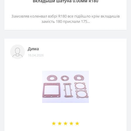
Вкладыши шатуна 0.00мм R180
Замовляв коленвал взбрі R180 все підійшло крім вкладишів
замість 180 прислали 175...
Дима
18.04.2026