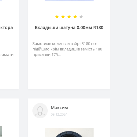
уктора
Вкладыши шатуна 0.00мм R180
Замовляв коленвал взбрі R180 все
підійшло крім вкладишів замість 180
тримати
прислали 175...
Максим
09.12.2024