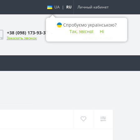
UA
|
RU
Личный кабинет
Спробуємо українською?
0
Так, звісно!
Ні
0 грн.
+38 (098) 173-93-37
Оформить заказ
Заказать звонок