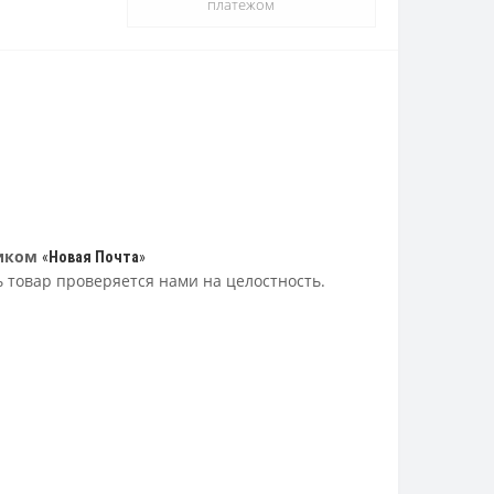
платежом
иком
«
Новая Почта
»
ь товар проверяется нами на целостность.