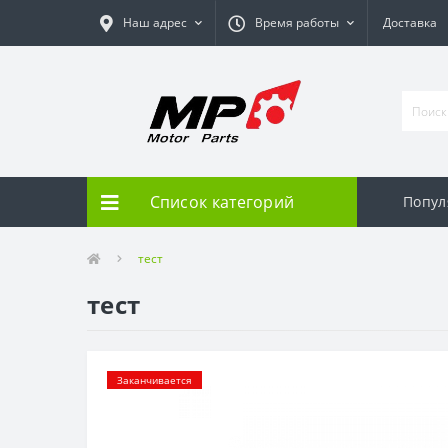
Наш адрес
Время работы
Доставка
Список категорий
Попул
тест
тест
Заканчивается