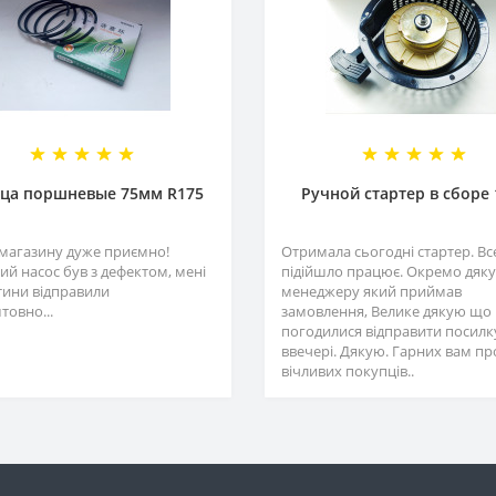
ца поршневые 75мм R175
Ручной стартер в сборе 
магазину дуже приємно!
Отримала сьогодні стартер. Вс
ий насос був з дефектом, мені
підійшло працює. Окремо дяк
тини відправили
менеджеру який приймав
товно...
замовлення, Велике дякую що
погодилися відправити посилк
ввечері. Дякую. Гарних вам про
вічливих покупців..