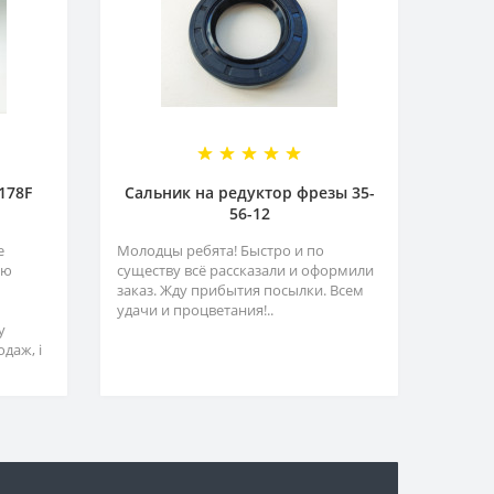
178F
Сальник на редуктор фрезы 35-
56-12
е
Молодцы ребята! Быстро и по
ую
существу всё рассказали и оформили
заказ. Жду прибытия посылки. Всем
удачи и процветания!..
у
даж, і