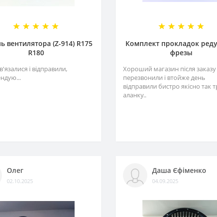
ь вентилятора (Z-914) R175
Комплект прокладок ред
R180
фрезы
в'язалися і відправили,
Хороший магазин після заказу
ндую...
перезвонили і втойже день
відправили бистро якісно так 
аланку..
Олег
Даша Єфіменко
02.10.2025
04.09.2025