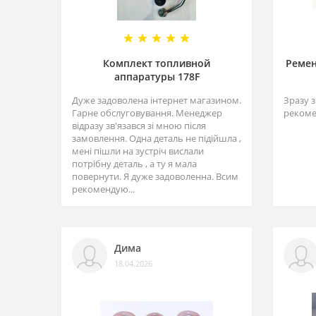
Комплект топливной
Ремен
аппаратуры 178F
Дуже задоволена інтернет магазином.
Зразу з
Гарне обслуговування. Менеджер
рекоме
відразу зв'язався зі мною після
замовлення. Одна деталь не підійшла ,
мені пішли на зустріч вислали
потрібну деталь , а ту я мала
повернути. Я дуже задоволенна. Всим
рекомендую...
Дима
18.04.2026