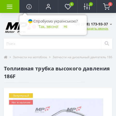
0
0
0
Спробуємо українською?
+38 (098) 173-93-37
Так, звісно!
Ні
Заказать звонок
Запчасти на мотоблок
Запчасти на дизельный двигатель 186F (9
Топливная трубка высокого давления
186F
Популярный
Нет в наличии