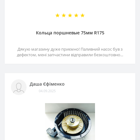
Кольца поршневые 75мм R175
Дякую магазину дуже приємно! Паливний насос був з
дефектом, мені запчастини відправили безкоштовно...
Даша Єфіменко
04.09.2025