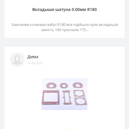
Вкладыши шатуна 0.00мм R180
Замовляв коленвал взбрі R180 все підійшло крім вкладишів
замість 180 прислали 175...
Дима
18.04.2026