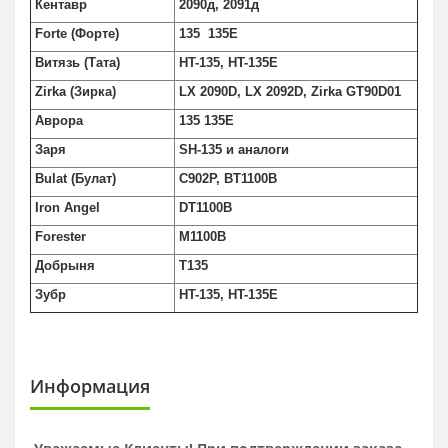
Кентавр
2090д, 2091д
Forte (Форте)
135 135E
Витязь (Тата)
HT-135, HT-135E
Zirka (Зирка)
LX 2090D, LX 2092D, Zirka GT90D01
Аврора
135 135E
Заря
SH-135 и аналоги
Bulat (Булат)
C902P, BT1100B
Iron Angel
DT1100B
Forester
M1100B
Добрыня
T135
Зубр
HT-135, HT-135E
Информация