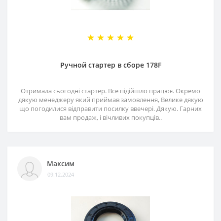
Ручной стартер в сборе 178F
Отримала сьогодні стартер. Все підійшло працює. Окремо
дякую менеджеру який приймав замовлення, Велике дякую
що погодилися відправити посилку ввечері. Дякую. Гарних
вам продаж, і вічливих покупців..
Максим
09.12.2024