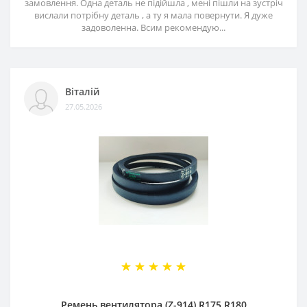
замовлення. Одна деталь не підійшла , мені пішли на зустріч
вислали потрібну деталь , а ту я мала повернути. Я дуже
задоволенна. Всим рекомендую...
Віталій
27.05.2026
Ремень вентилятора (Z-914) R175 R180