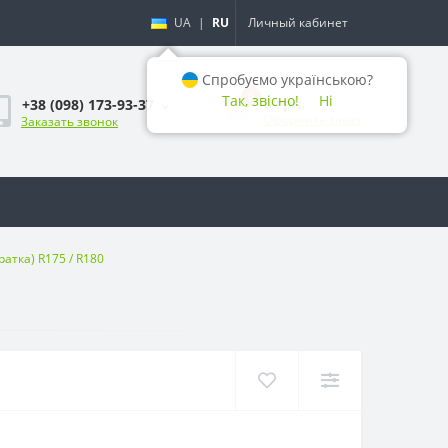
UA
|
RU
Личный кабинет
Спробуємо українською?
0
Так, звісно!
Ні
0 грн.
+38 (098) 173-93-37
Оформить заказ
Заказать звонок
атка) R175 / R180