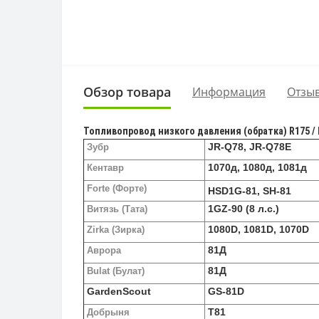
Обзор товара
Информация
Отзыв
Топливопровод низкого давления (обратка) R175 / 
JR-Q78, JR-Q78E
Зубр
1070д, 1080д, 1081д
Кентавр
Forte (Форте)
HSD1G-81, SH-81
1GZ-90 (8 л.с.)
Витязь (Тата)
1080D, 1081D, 1070D
Zirka (Зирка)
81Д
Аврора
81Д
Bulat (Булат)
GardenScout
GS-81D
T81
Добрыня