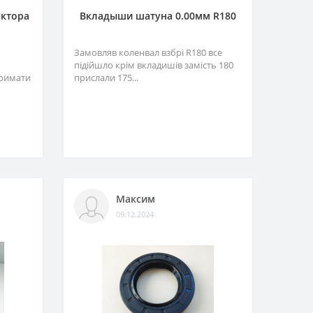
уктора
Вкладыши шатуна 0.00мм R180
Замовляв коленвал взбрі R180 все
підійшло крім вкладишів замість 180
тримати
прислали 175...
Максим
09.12.2024