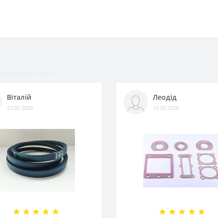
Віталій
Леодід
27.05.2026
10.05.2026