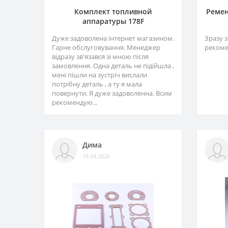
Комплект топливной
Ремен
аппаратуры 178F
Дуже задоволена інтернет магазином.
Зразу з
Гарне обслуговування. Менеджер
рекоме
відразу зв'язався зі мною після
замовлення. Одна деталь не підійшла ,
мені пішли на зустріч вислали
потрібну деталь , а ту я мала
повернути. Я дуже задоволенна. Всим
рекомендую...
Дима
18.04.2026