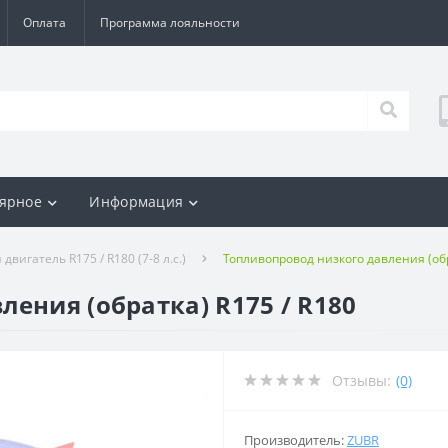
Оплата
Программа лояльности
ярное
Информация
вигатель R175 / R180 (7-8 л.с.)
Топливопровод низкого давления (обр
ения (обратка) R175 / R180
Отзывы:
(0)
Производитель:
ZUBR