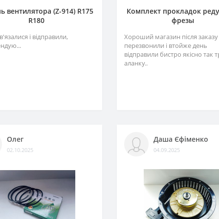
ь вентилятора (Z-914) R175
Комплект прокладок ред
R180
фрезы
в'язалися і відправили,
Хороший магазин після заказу
ндую...
перезвонили і втойже день
відправили бистро якісно так 
аланку..
Олег
Даша Єфіменко
02.10.2025
04.09.2025