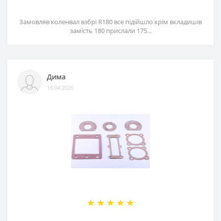
Замовляв коленвал взбрі R180 все підійшло крім вкладишів
замість 180 прислали 175...
Дима
18.04.2026