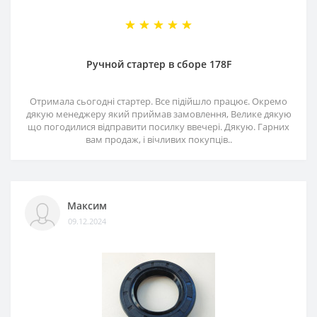
Ручной стартер в сборе 178F
Отримала сьогодні стартер. Все підійшло працює. Окремо
дякую менеджеру який приймав замовлення, Велике дякую
що погодилися відправити посилку ввечері. Дякую. Гарних
вам продаж, і вічливих покупців..
Максим
09.12.2024