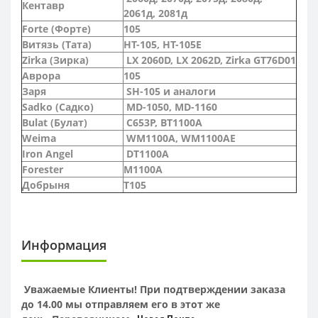
Кентавр
2061д, 2081д
Forte (Форте)
105
Витязь (Тата)
HT-105, HT-105E
Zirka (Зирка)
LX 2060D, LX 2062D, Zirka GT76D01
Аврора
105
Заря
SH-105 и аналоги
Sadko (Садко)
MD-1050, MD-1160
Bulat (Булат)
C653P, BT1100A
Weima
WM1100A, WM1100AE
Iron Angel
DT1100A
Forester
M1100A
Добрыня
T105
Информация
Уважаемые Клиенты! При подтверждении заказа
до 14.00 мы отправляем его в этот же