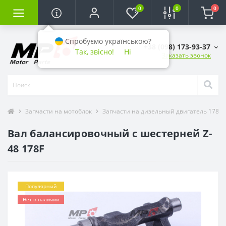
0
0
0
Спробуємо українською?
+38 (098) 173-93-37
Так, звісно!
Ні
Заказать звонок
Запчасти на мотоблок
Запчасти на дизельный двигатель 178F (6
Вал балансировочный с шестерней Z-
48 178F
Популярный
Нет в наличии