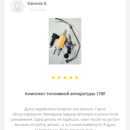
Євгенія Б
13.06.2026
Комплект топливной аппаратуры 178F
Дуже задоволена інтернет магазином. Гарне
обслуговування. Менеджер відразу зв'язався зі мною після
замовлення. Одна деталь не підійшла , мені пішли на зустріч
вислали потрібну деталь , а ту я мала повернути. Я дуже
задоволенна. Всим рекомендую...