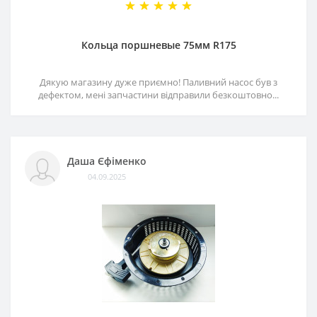
Кольца поршневые 75мм R175
Дякую магазину дуже приємно! Паливний насос був з
дефектом, мені запчастини відправили безкоштовно...
Даша Єфіменко
04.09.2025