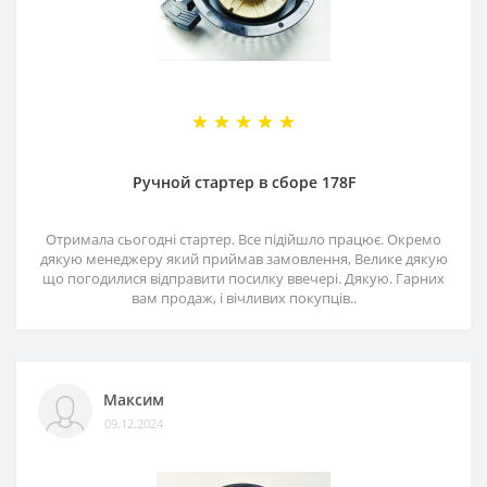
Ручной стартер в сборе 178F
Отримала сьогодні стартер. Все підійшло працює. Окремо
дякую менеджеру який приймав замовлення, Велике дякую
що погодилися відправити посилку ввечері. Дякую. Гарних
вам продаж, і вічливих покупців..
Максим
09.12.2024