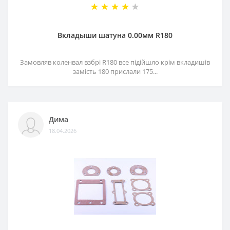
Вкладыши шатуна 0.00мм R180
Замовляв коленвал взбрі R180 все підійшло крім вкладишів
замість 180 прислали 175...
Дима
18.04.2026