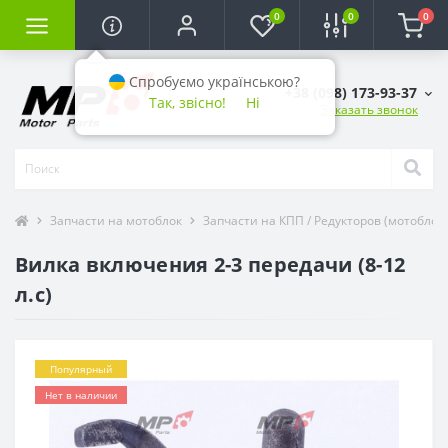
0
0
0
Спробуємо українською?
+38 (098) 173-93-37
Так, звісно!
Ні
Заказать звонок
Запчасти на мотоблок
Запчасти на КПП / Редукторов (мотоблоко
Вилка включения 2-3 передачи (8-12
л.с)
Популярный
Нет в наличии