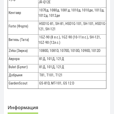
JR-Q12E
1070д, 1080д, 1081д, 1010д, 1010де, 1013д,
Кентавр
1012д, 1012де
HSD1G-81, SH-81, HSD1G-101, SH-101, HSD1G-
Forte (Форте)
121, SH-121
1GZ-90 (8 л.с.), 1GZ-90 (10-11л.с.), SH-121,
Витязь (Тата)
1GZ-90 (12л.с.)
Zirka (Зирка)
1080D, 1081D, 1070D, 1010D, 1090D, 1012D
Аврора
81Д, 101Д, 121Д
Bulat (Булат)
81Д, 101Д, 121Д
Добрыня
T81, T101, T121
GardenScout
GS-81D, MT-101, GS 12 D
Информация