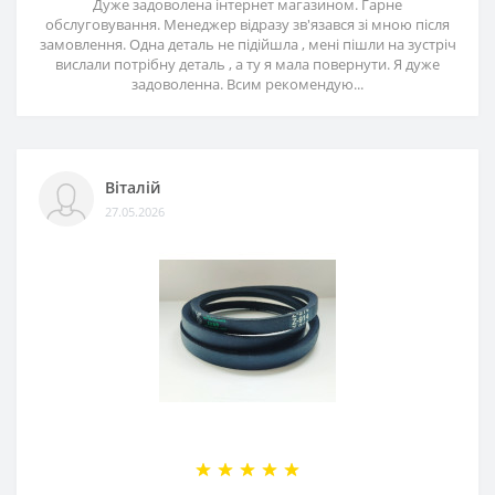
Дуже задоволена інтернет магазином. Гарне
обслуговування. Менеджер відразу зв'язався зі мною після
замовлення. Одна деталь не підійшла , мені пішли на зустріч
вислали потрібну деталь , а ту я мала повернути. Я дуже
задоволенна. Всим рекомендую...
Віталій
27.05.2026