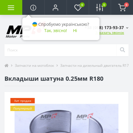
0
0
0
Спробуємо українською?
+38 (098) 173-93-37
Так, звісно!
Ні
Заказать звонок
Запчасти на мотоблок
Запчасти на дизельный двигатель R175 / R
Вкладыши шатуна 0.25мм R180
Хит продаж
Популярный