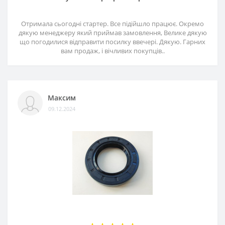
Отримала сьогодні стартер. Все підійшло працює. Окремо
дякую менеджеру який приймав замовлення, Велике дякую
що погодилися відправити посилку ввечері. Дякую. Гарних
вам продаж, і вічливих покупців..
Максим
09.12.2024