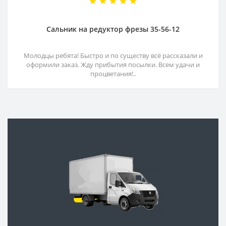
Сальник на редуктор фрезы 35-56-12
Молодцы ребята! Быстро и по существу всё рассказали и
оформили заказ. Жду прибытия посылки. Всем удачи и
процветания!..