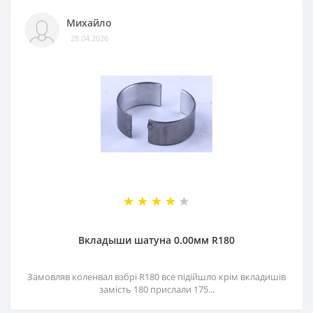
Михайло
28.04.2026
Вкладыши шатуна 0.00мм R180
Замовляв коленвал взбрі R180 все підійшло крім вкладишів
замість 180 прислали 175...