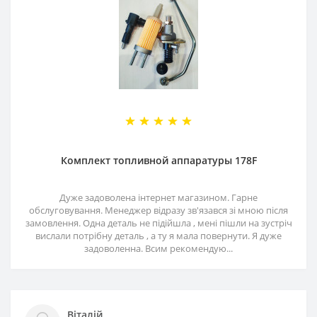
Комплект топливной аппаратуры 178F
Дуже задоволена інтернет магазином. Гарне
обслуговування. Менеджер відразу зв'язався зі мною після
замовлення. Одна деталь не підійшла , мені пішли на зустріч
вислали потрібну деталь , а ту я мала повернути. Я дуже
задоволенна. Всим рекомендую...
Віталій