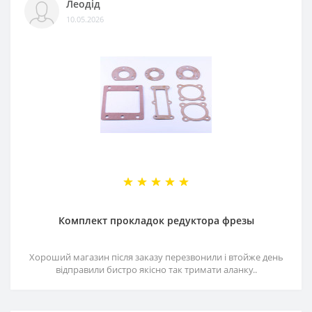
Леодід
10.05.2026
Комплект прокладок редуктора фрезы
Хороший магазин після заказу перезвонили і втойже день
відправили бистро якісно так тримати аланку..