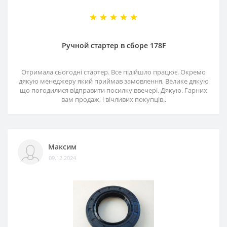
Ручной стартер в сборе 178F
Отримала сьогодні стартер. Все підійшло працює. Окремо
дякую менеджеру який приймав замовлення, Велике дякую
що погодилися відправити посилку ввечері. Дякую. Гарних
вам продаж, і вічливих покупців..
Максим
09.12.2024