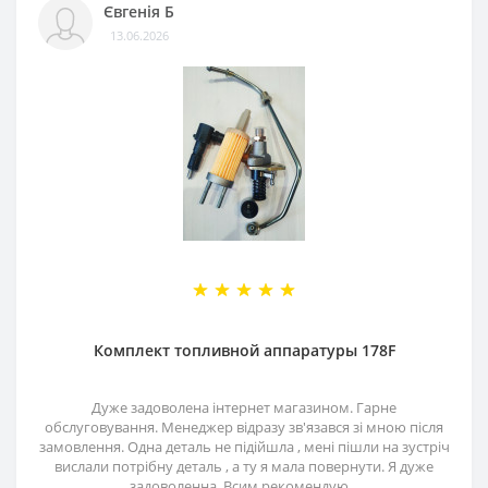
Євгенія Б
13.06.2026
Комплект топливной аппаратуры 178F
Дуже задоволена інтернет магазином. Гарне
обслуговування. Менеджер відразу зв'язався зі мною після
замовлення. Одна деталь не підійшла , мені пішли на зустріч
вислали потрібну деталь , а ту я мала повернути. Я дуже
задоволенна. Всим рекомендую...