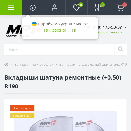
0
0
0
Спробуємо українською?
+38 (098) 173-93-37
Так, звісно!
Ні
Заказать звонок
Запчасти на мотоблок
Запчасти на дизельный двигатель R190 (1
Вкладыши шатуна ремонтные (+0.50)
R190
Хит продаж
Популярный