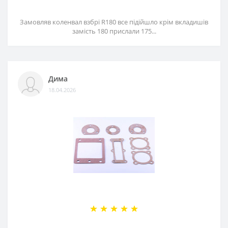
Замовляв коленвал взбрі R180 все підійшло крім вкладишів
замість 180 прислали 175...
Дима
18.04.2026