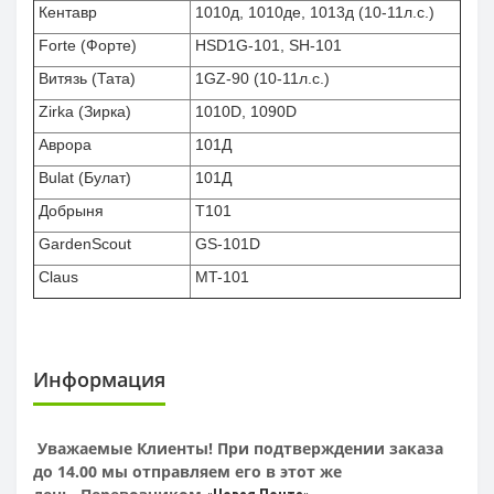
Кентавр
1010д, 1010де, 1013д (10-11л.с.)
Forte (Форте)
HSD1G-101, SH-101
Витязь (Тата)
1GZ-90 (10-11л.с.)
Zirka (Зирка)
1010D, 1090D
Аврора
101Д
Bulat (Булат)
101Д
Добрыня
T101
GardenScout
GS-101D
Claus
MT-101
Информация
Уважаемые Клиенты! При подтверждении заказа
до 14.00 мы отправляем его в этот же