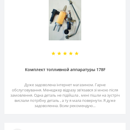
Комплект топливной аппаратуры 178F
Дуже задоволена інтернет магазином. Гарне
обслуговування. Менеджер відразу зв'язався зі мною після
замовлення. Одна деталь не підійшла , мені пішли на зустріч
вислали потрібну деталь , а ту я мала повернути. Я дуже
задоволенна. Всим рекомендую...