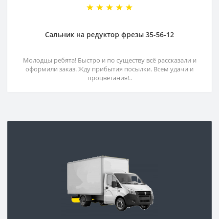
Сальник на редуктор фрезы 35-56-12
Молодцы ребята! Быстро и по существу всё рассказали и
оформили заказ. Жду прибытия посылки. Всем удачи и
процветания!..