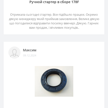
Ручной стартер в сборе 178F
Отримала сьогодні стартер. Все підійшло працює. Окремо
дякую менеджеру який приймав замовлення, Велике дякую
що погодилися відправити посилку ввечері. Дякую. Гарних
вам продаж, і вічливих покупців..
Максим
09.12.2024