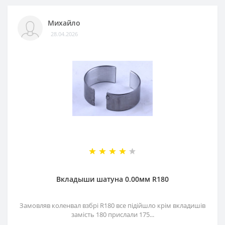
Михайло
28.04.2026
Вкладыши шатуна 0.00мм R180
Замовляв коленвал взбрі R180 все підійшло крім вкладишів
замість 180 прислали 175...