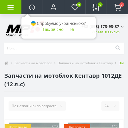
0
0
0
Спробуємо українською?
+38 (098) 173-93-37
Так, звісно!
Ні
Заказать звонок
Запчасти на мотоблок
Запчасти на мотоблоки Кентавр
Запча
Запчасти на мотоблок Кентавр 1012ДЕ
(12 л.с)
Популярный
Хит продаж