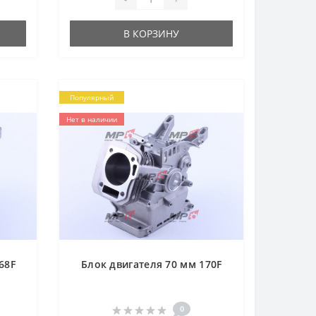
стартерВалШпоночныйДиаметр
вала19 ммДлин..
В КОРЗИНУ
Популярный
Нет в наличии
68F
Блок двигателя 70 мм 170F
0