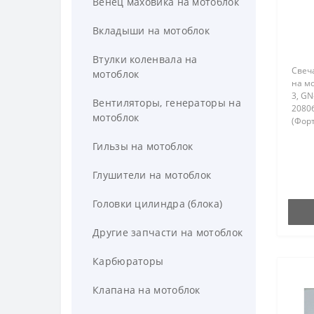
Венец маховика на мотоблок
Вкладыши на мотоблок
Втулки коленвала на
Свеча
мотоблок
на мо
3, GN
Вентиляторы, генераторы на
2080б
мотоблок
(Форт
SR1Z-
Гильзы на мотоблок
100 Zi
Глушители на мотоблок
Головки цилиндра (блока)
Другие запчасти на мотоблок
Карбюраторы
Клапана на мотоблок