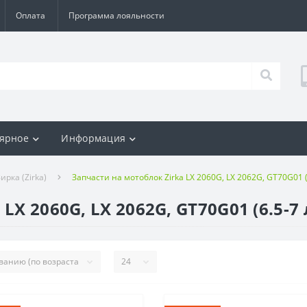
Оплата
Программа лояльности
ярное
Информация
ирка (Zirka)
Запчасти на мотоблок Zirka LX 2060G, LX 2062G, GT70G01 (6
X 2060G, LX 2062G, GT70G01 (6.5-7 л