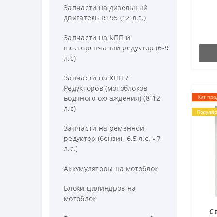
Запчасти на дизельный
100 Zi
двигатель R195 (12 л.с.)
Запчасти на КПП и
шестеренчатый редуктор (6-9
л.с)
Запчасти на КПП /
Редукторов (мотоблоков
водяного охлаждения) (8-12
Хит про
л.с)
Популя
Запчасти на ременной
редуктор (бензин 6,5 л.с. - 7
л.с.)
Аккумуляторы на мотоблок
Блоки цилиндров на
мотоблок
Св