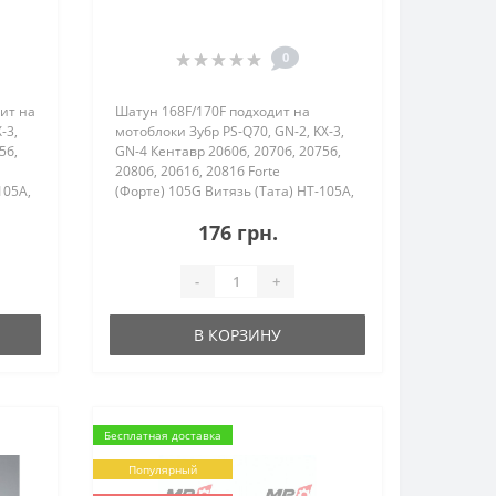
0
ит на
Шатун 168F/170F подходит на
-3,
мотоблоки Зубр PS-Q70, GN-2, KX-3,
5б,
GN-4 Кентавр 2060б, 2070б, 2075б,
2080б, 2061б, 2081б Forte
105A,
(Форте) 105G Витязь (Тата) HT-105A,
1Z-
SR1Z-750, SR1Z-90, SR1Z-80B, SR1Z-
176 грн.
100 Zirka (З..
-
+
В КОРЗИНУ
Бесплатная доставка
Популярный