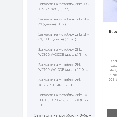
Запчасти на мотоблок Forte
Запчасти на мотоблок Zirka 135,
(Форте) SH-81 (8 л.с)
135E (дизель) (9 л.с)
Запчасти на мотоблок Forte
Запчасти на мотоблок Zirka SH-
(Форте) SH-101 (Дизель) (10 л.с)
41 (дизель) (4 л.с)
Вер
Запчасти на мотоблок Forte
Запчасти на мотоблок Zirka SH-
(Форте) SH-121 (Дизель) (12 л.с)
61, 61 E (дизель) (7.5 л.с)
Запчасти на мотоблок HSD1G-
Запчасти на мотоблок Zirka
80B (бензин) (6,5-7 л.с)
WC80D, WC80DE (дизель) (8 л.с)
Верев
Запчасти на КПП / Редуктор
Запчасти на мотоблок Zirka
подхо
(тяжелого мотоблока) (Форте)
WC10D, WC10DE (дизель) (10 л.с)
GN-2,
2070б
2081б
Запчасти на мотоблок Zirka
(Тата
1012D (дизель) (12 л.с)
SR1Z-
Запчасти на мотоблок Zirka LX
2060G, LX 2062G, GT70G01 (6.5-7
л.с)
Запчасти на мотоблоки Зубр