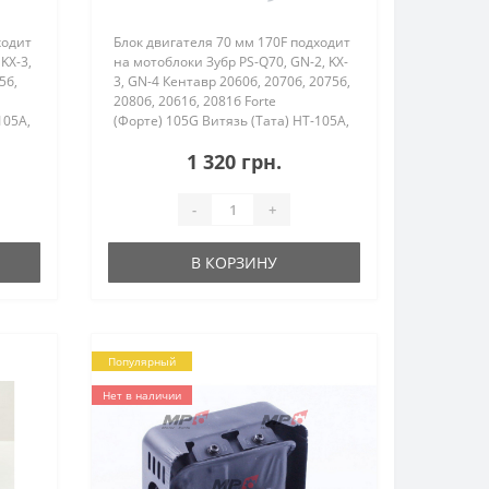
ходит
Блок двигателя 70 мм 170F подходит
KX-3,
на мотоблоки Зубр PS-Q70, GN-2, KX-
5б,
3, GN-4 Кентавр 2060б, 2070б, 2075б,
2080б, 2061б, 2081б Forte
105A,
(Форте) 105G Витязь (Тата) HT-105A,
1Z-
SR1Z-750, SR1Z-90, SR1Z-80B, SR1Z-
1 320 грн.
100&nbs..
-
+
В КОРЗИНУ
Популярный
Нет в наличии