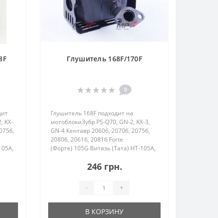
8F
Глушитель 168F/170F
0
дит
Глушитель 168F подходит на
, KX-
мотоблокиЗубр PS-Q70, GN-2, KX-3,
075б,
GN-4 Кентавр 2060б, 2070б, 2075б,
2080б, 2061б, 2081б Forte
105A,
(Форте) 105G Витязь (Тата) HT-105A,
1Z-
SR1Z-750, SR1Z-90, SR1Z-80B, SR1Z-
246 грн.
100 Zirka (Зирка)&n..
-
+
В КОРЗИНУ