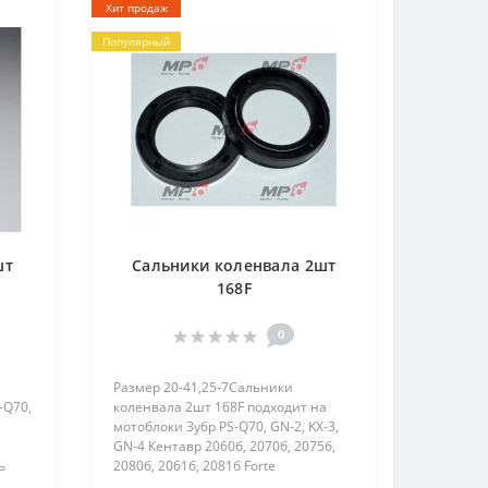
Хит продаж
Популярный
шт
Сальники коленвала 2шт
168F
0
Размер 20-41,25-7Сальники
-Q70,
коленвала 2шт 168F подходит на
мотоблоки Зубр PS-Q70, GN-2, KX-3,
GN-4 Кентавр 2060б, 2070б, 2075б,
ь
2080б, 2061б, 2081б Forte
90,
(Форте) 105G Витязь (Тата) HT-105A,