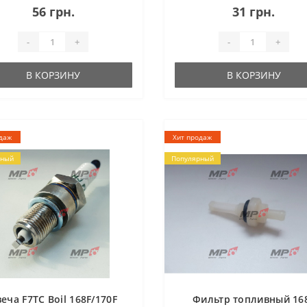
56 грн.
31 грн.
rka (З..
SR1Z-80B, SR1Z-100&..
-
+
-
+
В КОРЗИНУ
В КОРЗИНУ
даж
Хит продаж
рный
Популярный
еча F7TC Boil 168F/170F
Фильтр топливный 16