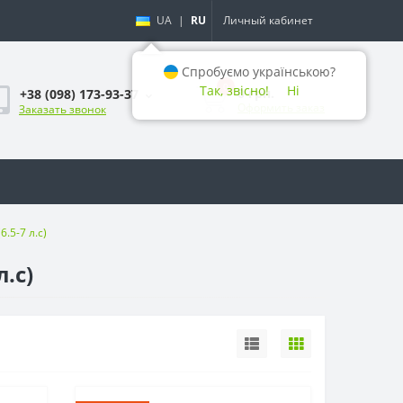
UA
|
RU
Личный кабинет
Спробуємо українською?
0
Так, звісно!
Ні
0 грн.
+38 (098) 173-93-37
Оформить заказ
Заказать звонок
.5-7 л.с)
.с)