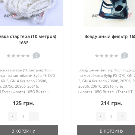
евка стартера (10 метров)
Воздушный фильтр 16
168F
0
0
ка стартера (10 метров) 168F
Воздушный фильтр 168F подхо
дит на мотоблоки Зубр PS-Q70,
на мотоблоки Зубр PS-Q70, GN-2
 KX-3, GN-4 Кентавр 2060б,
3, GN-4 Кентавр 2060б, 2070б, 2
, 2075б, 2080б, 2061б,
2080б, 2061б, 2081б Forte
 Forte (Форте) 105G Витязь
(Форте) 105G Витязь (Тата) HT-
) HT-105A, SR1Z-750, SR1Z-90,
SR1Z-750, SR1Z-90, SR1Z-80B, SR
125 грн.
214 грн.
80B, SR1Z..
100 Zi..
-
+
-
+
В КОРЗИНУ
В КОРЗИНУ