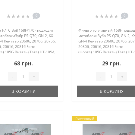
0
0
 F7TC Boil 168F/170F подходит
Фильтр топливный 168F подход
тоблокиЗубр PS-Q70, GN-2, KX-
мотоблокиЗубр PS-Q70, GN-2, KX
-4 Кентавр 2060б, 2070б, 2075б,
GN-4 Кентавр 2060б, 2070б, 207
, 2061б, 2081б Forte
2080б, 2061б, 2081б Forte
е) 105G Витязь (Тата) HT-105A,
(Форте) 105G Витязь (Тата) HT-
750, SR1Z-90, SR1Z-80B, SR1Z-
SR1Z-750, SR1Z-90, SR1Z-80B, SR
68 грн.
29 грн.
rk..
100 Zirka (З..
-
+
-
+
В КОРЗИНУ
В КОРЗИНУ
Популярный