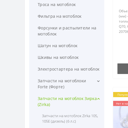
Троса на мотоблок
Объе
Фильтра на мотоблок
(мм) 
топл
Q70, 
Форсунки и распылители на
2070б
мотоблок
2081б
(Тата
Шатун на мотоблок
Шкивы на мотоблок
Электростартера на мотоблок
Запчасти на мотоблоки
Forte (Форте)
Популя
Запчасти на мотоблок Forte
Запчасти на мотоблок Зирка
(Форте) 1050G (Дизель) (6 л.с)
Нет в н
(Zirka)
Запчасти на мотоблок Forte
Запчасти на мотоблок Zirka 105,
(Форте) 1350G (Дизель) (9 л.с)
105E (дизель) (6 л.с)