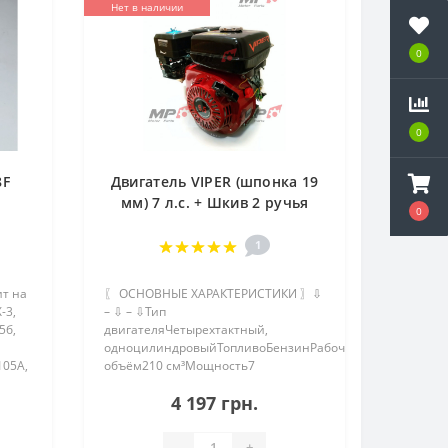
Нет в наличии
0
0
8F
Двигатель VIPER (шпонка 19
мм) 7 л.с. + Шкив 2 ручья
0
профиль А
1
ит на
〖 ОСНОВНЫЕ ХАРАКТЕРИСТИКИ 〗⇩
-3,
– ⇩ – ⇩Тип
5б,
двигателяЧетырехтактный,
одноцилиндровыйТопливоБензинРабочий
105A,
объём210 см³Мощность7
1Z-
л.с.Диаметр цилиндра / Ход
4 197 грн.
поршня70 мм / 54
ммОхлаждениеВоздушноеСистема
запускаРучной
-
+