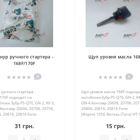
нур ручного стартера -
Щуп уровня масла 16
168F/170F
0
0
ручного стартера -
Щуп уровня масла 168F подход
170F подходит на
мотоблокиЗубр PS-Q70, GN-2, KX
локи Зубр PS-Q70, GN-2, KX-3,
GN-4 Кентавр 2060б, 2070б, 207
Кентавр 2060б, 2070б, 2075б,
2080б, 2061б, 2081б Forte
, 2061б, 2081б Forte
(Форте) 105G Витязь (Тата) HT-
е) 105G Витязь (Тата) HT-105A,
SR1Z-750, SR1Z-90, SR1Z-80B, SR
31 грн.
15 грн.
750, SR1Z-90, SR1Z-80B,..
100 Zirka (З..
-
+
-
+