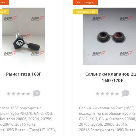
даж
Хит продаж
рный
Популярный
Рычаг газа 168F
Сальники клапанов 2
168F/170F
0
0
 газа 168F подходит на
Сальники клапанов 2шт (168F)
локи Зубр PS-Q70, GN-2, KX-3,
подходит на мотоблоки Зубр PS
Кентавр 2060б, 2070б, 2075б,
GN-2, KX-3, GN-4 Кентавр 2060б,
, 2061б, 2081б Forte
2070б, 2075б, 2080б, 2061б,
е) 105G Витязь (Тата) HT-105A,
2081б Forte (Форте) 105G Витяз
750, SR1Z-90, SR1Z-80B, SR1Z-
(Тата) HT-105A, SR1Z-750, SR1Z-