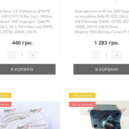
м бака: 3,6 лГабариты Д*Ш*В
Блок двигателя 68 мм 168F под
- 230*210*110 Вес (гр.) - 995Бак
на мотоблок Зубр PS-Q70, GN-2, 
ивный 168F подходит Зубр PS-
GN-4 Кентавр 2060б, 2070б, 207
GN-2, KX-3, GN-4 Кентавр 2060б,
2080б, 2061б, 2081б Forte
, 2075б, 2080б, 2061б,
(Форте) 105G Витязь (Тата) HT-
 Forte (Форте) 105G Витязь
SR1Z-750, SR1Z-90, SR1Z-80B, SR
440 грн.
1 283 грн.
)&nbs..
100 ..
-
+
-
+
В КОРЗИНУ
В КОРЗИНУ
рный
Популярный
аличии
Нет в наличии