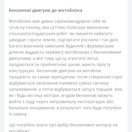
Бензинові двигуни до мотоблока
Мотоблоки вже давно зарекомендували себе як
сучасну техніку, яка суттєво полегшує виконання
сільськогосподарських робіт: ви зможете набагато
швидше і орати землю, підгортати рослини і так далі.
Багато власників заміських будинків і фермерських
ділянок віддають перевагу мотоблокам з бензиновими
двигунами, а все тому, що ці агрегати легші,
продаються за прийнятною ціною, мають просту
конструкцію. Бензинові двигуни на мотоблок
працюють за таким принципом: після створення іскри
відбувається запалення паливної суміші свічкою
запалювання, а потім відбувається запуск поршня. Але,
як і будь-які інші мотори, згодом бензинові можуть
вийти з ладу через неправильну експлуатацію або
банальне зношування, в результаті чого буде потрібно
їх заміну.
Що потрібно знати про вибір бензинових моторів на
мотоблок?