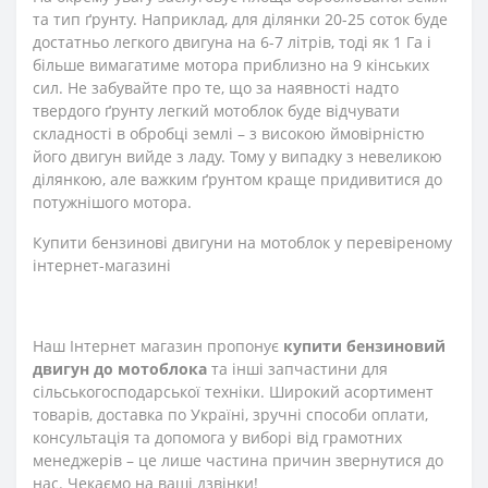
та тип ґрунту. Наприклад, для ділянки 20-25 соток буде
достатньо легкого двигуна на 6-7 літрів, тоді як 1 Га і
більше вимагатиме мотора приблизно на 9 кінських
сил. Не забувайте про те, що за наявності надто
твердого ґрунту легкий мотоблок буде відчувати
складності в обробці землі – з високою ймовірністю
його двигун вийде з ладу. Тому у випадку з невеликою
ділянкою, але важким ґрунтом краще придивитися до
потужнішого мотора.
Купити бензинові двигуни на мотоблок у перевіреному
інтернет-магазині
Наш Інтернет магазин пропонує
купити бензиновий
двигун до мотоблока
та інші запчастини для
сільськогосподарської техніки. Широкий асортимент
товарів, доставка по Україні, зручні способи оплати,
консультація та допомога у виборі від грамотних
менеджерів – це лише частина причин звернутися до
нас. Чекаємо на ваші дзвінки!