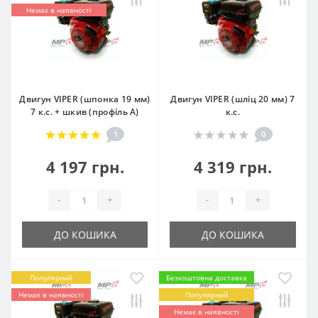
Немає в наявності
Двигун VIPER (шпонка 19 мм)
Двигун VIPER (шліц 20 мм) 7
7 к.с. + шкив (профіль А)
к.с.
1
0
4 197 грн.
4 319 грн.
-
+
-
+
ДО КОШИКА
ДО КОШИКА
Популярний
Безкоштовна доставка
Немає в наявності
Популярний
Немає в наявності