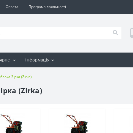
Оплата
Програма лояльності
лярне
Інформація
лока Зірка (Zirka)
рка (Zirka)