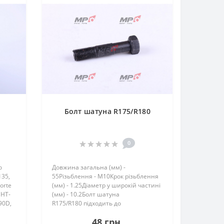
Болт шатуна R175/R180
0
о
Довжина загальна (мм) -
135,
55Різьблення - М10Крок різьблення
orte
(мм) - 1.25Діаметр у широкій частині
 HT-
(мм) - 10.2Болт шатуна
90D,
R175/R180 підходить до
мотоблоків: Зубр JR-Q78, JR-
48 грн.
Q78E Кентавр 1070д, 1080д,