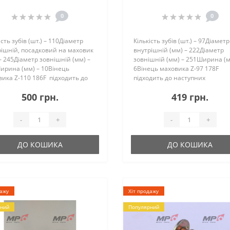
0
0
ість зубів (шт.) – 110Діаметр
Кількість зубів (шт.) – 97Діаметр
ішній, посадковий на маховик
внутрішній (мм) – 222Діаметр
– 245Діаметр зовнішній (мм) –
зовнішній (мм) – 251Ширина (м
ирина (мм) – 10Вінець
6Вінець маховика Z-97 178F
ика Z-110 186F підходить до
підходить до наступних
пних мотоблоків Зубр HT-135,
мотоблоків:ЗубрHT-105, HT-105E
500 грн.
419 грн.
5E Кентавр 2090д,..
ХА-31Кентавр 2060д, 2070д, 207
2080д, 2061д, 2081д F..
-
+
-
+
ДО КОШИКА
ДО КОШИКА
дажу
Хіт продажу
ний
Популярний