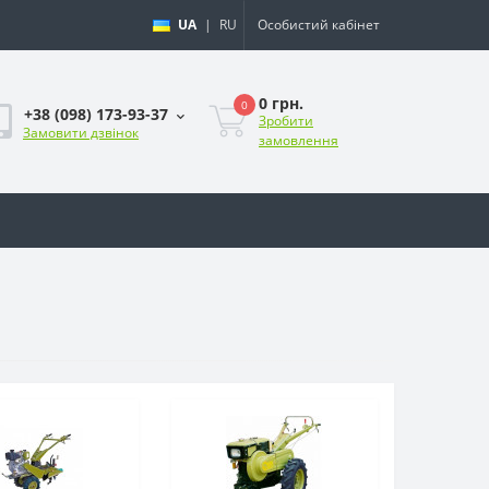
UA
|
RU
Особистий кабінет
0 грн.
0
+38 (098) 173-93-37
Зробити
Замовити дзвінок
замовлення