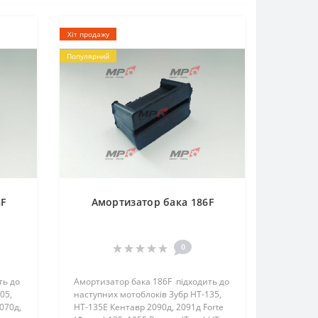
Хіт продажу
Популярний
8F
Амортизатор бака 186F
0
ть до
Амортизатор бака 186F підходить до
05,
наступних мотоблоків Зубр HT-135,
070д,
HT-135E Кентавр 2090д, 2091д Forte