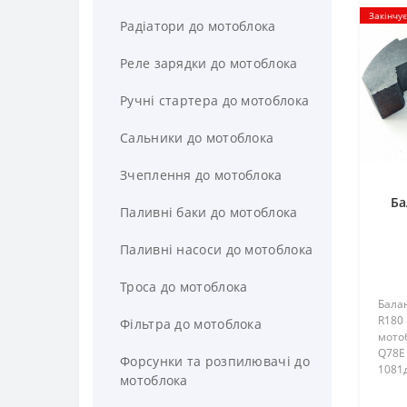
Закінчу
Радіатори до мотоблока
Реле зарядки до мотоблока
Ручні стартера до мотоблока
Сальники до мотоблока
Зчеплення до мотоблока
Ба
Паливні баки до мотоблока
Паливні насоси до мотоблока
Троса до мотоблока
Бала
R180 
Фільтра до мотоблока
мотоб
Q78E 
Форсунки та розпилювачі до
1081д
мотоблока
81 Ви
(Зирк