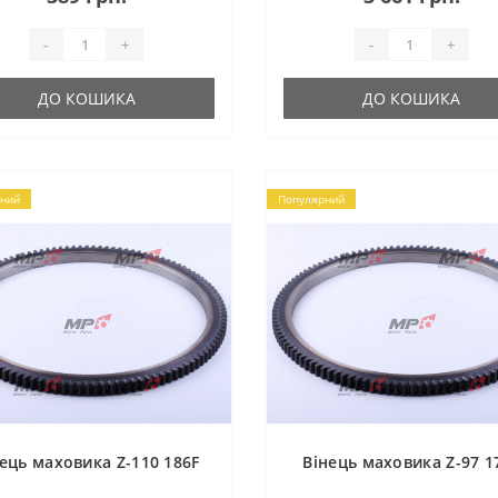
-
+
-
+
ДО КОШИКА
ДО КОШИКА
ний
Популярний
ець маховика Z-110 186F
Вінець маховика Z-97 1