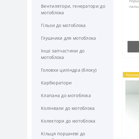
порш
Вентилятори, генератори до
паль
поршн
мотоблока
до мо
Q78E&
Гільзи до мотоблока
Глушники для мотоблока
Інші запчастини до
мотоблока
Головки циліндра (блоку)
Популяр
Карбюратори
Клапана до мотоблока
Колінвали до мотоблока
Колектори до мотоблока
Кільця поршневі до