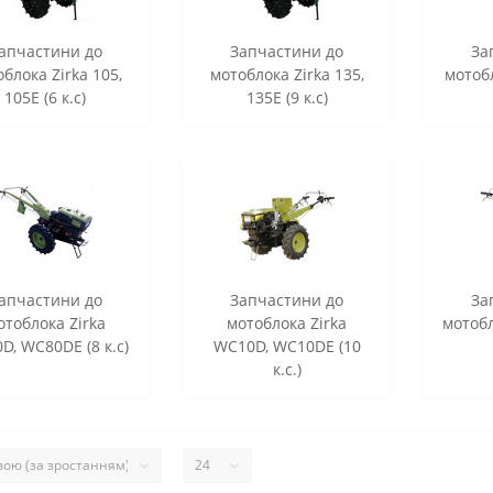
апчастини до
Запчастини до
За
блока Zirka 105,
мотоблока Zirka 135,
мотобл
105E (6 к.с)
135E (9 к.с)
апчастини до
Запчастини до
За
отоблока Zirka
мотоблока Zirka
мотобл
D, WC80DE (8 к.с)
WC10D, WC10DE (10
к.с.)