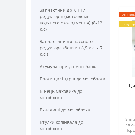
Запчастини до КПП /
Хіт про
редукторів (мотоблоків
водяного охолодження) (8-12
Популяр
к.с)
Запчастини до пасового
редуктора (бензин 6,5 к.с. - 7
к.с.)
Акумулятори до мотоблока
Блоки циліндрів до мотоблока
Ци
Вінець маховика до
мотоблока
Вкладиші до мотоблока
У ком
Втулки колінвала до
гільз
мотоблока
Порш