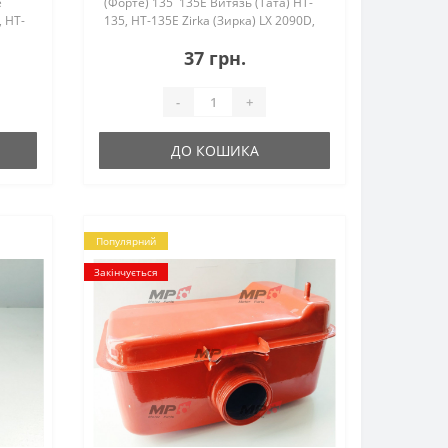
e
(Форте) 135 135E Витязь (Тата) HT-
 HT-
135, HT-135E Zirka (Зирка) LX 2090D,
2062D,
LX 2092D..
37 грн.
-
+
ДО КОШИКА
Популярний
Закінчується