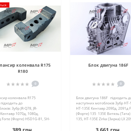
ється
лансир коленвала R175
Блок двигуна 186F
R180
0
0
нсир коленвала R175
Блок двигуна 186F підходить д
підходить до
наступних мотоблоків Зубр HT-
локів: Зубр JR-Q78, JR-
HT-135E Кентавр 2090д, 2091д F
Кентавр 1070д, 1080д,
(Форте) 135 135E Витязь (Тата)
 Forte (Форте) HSD1G-81, SH-
135, HT-135E Zirka (Зирка) LX 20
тязь (Тата) 1GZ-90 (8 л.с.) Zirka
LX 209..
389 грн.
3 661 грн.
а) 1080D, 1081D..