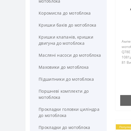
мотоблока
Коромисла до мотоблока
Кришки баків до мотоблока
Кришки клапанів, кришки
Ампе
двигуна до мотоблока
мотоб
Q78E 
Масляні насоси до мотоблока
1081д
81 Ви
Маховики до мотоблока
(Зирк
Підшипники до мотоблока
Поршневі комплекти до
мотоблока
Прокладки головки циліндра
до мотоблока
Прокладки до мотоблока
Популя