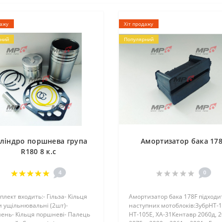
дажу
Хіт продажу
ний
Популярний
ліндро поршнева група
Амортизатор бака 17
R180 8 к.с
4
0
плект входить:- Гільза- Кільця
Амортизатор бака 178F підходи
и ущільнювальні (2шт)-
наступних мотоблоків:ЗубрHT-1
ень- Кільця поршневі- Палець
HT-105E, ХА-31Кентавр 2060д, 2