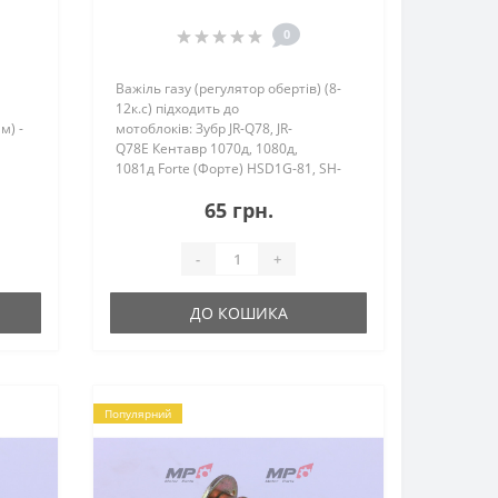
0
Важіль газу (регулятор обертів) (8-
12к.с) підходить до
м) -
мотоблоків: Зубр JR-Q78, JR-
Q78E Кентавр 1070д, 1080д,
1081д Forte (Форте) HSD1G-81, SH-
,
81 Витязь (Тата) 1GZ-90 (8 л.с.) Zirka
65 грн.
5д,
(Зирка) ..
-
+
ДО КОШИКА
Популярний