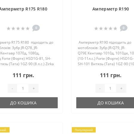
Амперметр R175 R180
Амперметр R190
0
0
рметр R175 R180 підходить до
Амперметр R190 підходить до
локів: Зубр JR-Q78, JR-
мотоблоків: Зубр JR-Q79, JR-
Кентавр 1070д, 1080д,
Q79E Кентавр 1010д, 1010де, 1
 Forte (Форте) HSD1G-81, SH-
(10-11л.с.) Forte (Форте) HSD1G-
тязь (Тата) 1GZ-90 (8 л.с.) Zirka
SH-101 Витязь (Тата) 1GZ-90 (10
а) 1080D, 1081D, 1070D&n..
11л.с.) Zirka (Зирка) 1010D, 1..
111 грн.
111 грн.
-
+
-
+
ДО КОШИКА
ДО КОШИКА
рний
Популярний