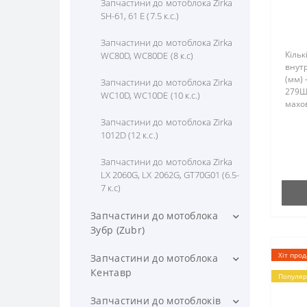
Запчастини до мотоблока Zirka
(Форте) SH-121 (12 к.с.)
SH-61, 61 E (7.5 к.с.)
Запчастини до мотоблока
Запчастини до мотоблока Zirka
HSD1G-80B (бензин) (6,5-7 к.с)
Кільк
WC80D, WC80DE (8 к.с)
внутр
Запчастини до КПП / Редуктора
(мм) 
Запчастини до мотоблока Zirka
279Ш
(важкого мотоблока) (Форте)
WC10D, WC10DE (10 к.с.)
махов
насту
Запчастини до мотоблока Zirka
HT-13
1012D (12 к.с.)
Запчастини до мотоблока Zirka
LX 2060G, LX 2062G, GT70G01 (6.5-
7 к.с)
Запчастини до мотоблока
Зубр (Zubr)
Хіт про
Запчастини до мотоблока Зубр
Запчастини до мотоблока
НТ-105, НТ-105E (6 к.с)
Кентавр
Популяр
Запчастини до мотоблока Зубр
Запчастини до мотоблока
Запчастини до мотоблоків