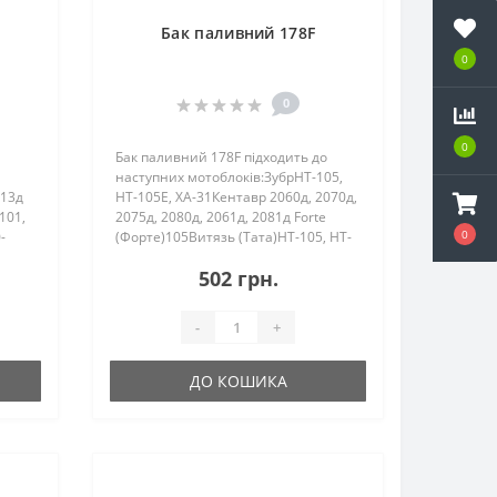
Бак паливний 178F
0
0
0
Бак паливний 178F підходить до
наступних мотоблоків:ЗубрHT-105,
013д
HT-105E, ХА-31Кентавр 2060д, 2070д,
101,
2075д, 2080д, 2061д, 2081д Forte
0
-
(Форте)105Витязь (Тата)HT-105, HT-
105EZirka (Зирка) LX 2060D, LX 2062D,
502 грн.
Zirka GT76D01Аврора105Зар..
-
+
ДО КОШИКА