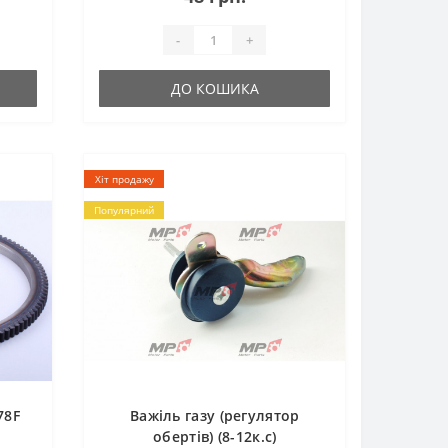
1081д Forte (Форте) ..
-
+
ДО КОШИКА
Хіт продажу
Популярний
78F
Важіль газу (регулятор
обертів) (8-12к.с)