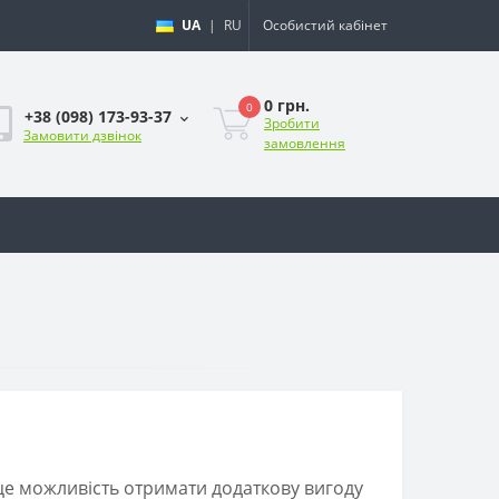
UA
|
RU
Особистий кабінет
0 грн.
0
+38 (098) 173-93-37
Зробити
Замовити дзвінок
замовлення
це можливість отримати додаткову вигоду