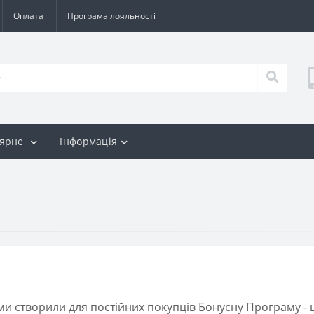
Оплата
Програма лояльності
лярне
Інформація
и створили для постійних покупців Бонусну Програму - 