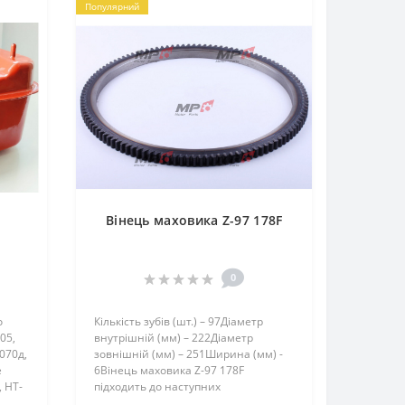
Популярний
Вінець маховика Z-97 178F
0
о
Кількість зубів (шт.) – 97Діаметр
05,
внутрішній (мм) – 222Діаметр
070д,
зовнішній (мм) – 251Ширина (мм) -
e
6Вінець маховика Z-97 178F
 HT-
підходить до наступних
2062D,
мотоблоків:ЗубрHT-105, HT-105E,