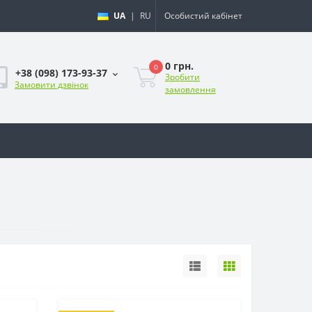
UA
|
RU
Особистий кабінет
0 грн.
0
+38 (098) 173-93-37
Зробити
Замовити дзвінок
замовлення