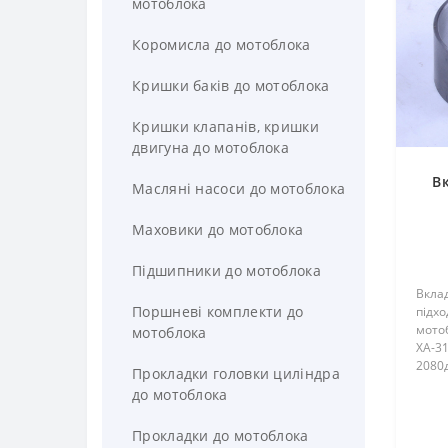
мотоблока
Коромисла до мотоблока
Кришки баків до мотоблока
Кришки клапанів, кришки
двигуна до мотоблока
В
Масляні насоси до мотоблока
Маховики до мотоблока
Підшипники до мотоблока
Вкла
Поршневі комплекти до
підхо
мотоб
мотоблока
ХА-31
2080д
Прокладки головки циліндра
(Форт
до мотоблока
105EZ
Zirka
Прокладки до мотоблока