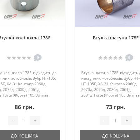
Втулка колінвала 178F
Втулка шатуна 178F
0
0
а колінвала 178F підходить до
Втулка шатуна 178F підходить 
пних мотоблоків: Зубр HT-105,
наступних мотоблоків: Зубр HT-
5E, ХА-31 Кентавр 2060д,
HT-105E, ХА-31 Кентавр 2060д,
, 2075д, 2080д, 2061д,
2070д, 2075д, 2080д, 2061д,
 Forte (Форте) 105 Витязь
2081д Forte (Форте) 105 Витязь
) HT-105, HT-105E Zirka (Зирк..
(Тата) HT-105, HT-105E Zirka
86 грн.
73 грн.
(Зирка)&..
-
+
-
+
ДО КОШИКА
ДО КОШИКА