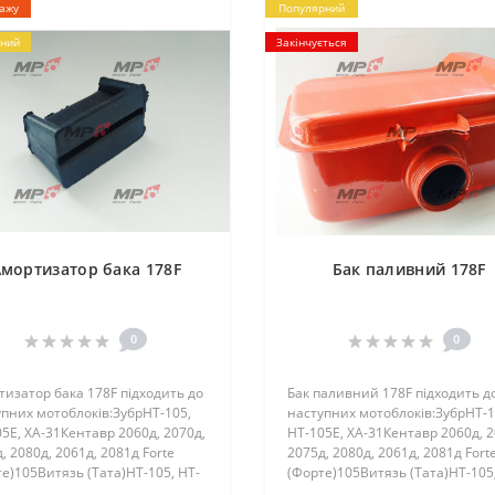
дажу
Популярний
ний
Закінчується
мортизатор бака 178F
Бак паливний 178F
0
0
изатор бака 178F підходить до
Бак паливний 178F підходить д
пних мотоблоків:ЗубрHT-105,
наступних мотоблоків:ЗубрHT-1
5E, ХА-31Кентавр 2060д, 2070д,
HT-105E, ХА-31Кентавр 2060д, 2
, 2080д, 2061д, 2081д Forte
2075д, 2080д, 2061д, 2081д Fort
е)105Витязь (Тата)HT-105, HT-
(Форте)105Витязь (Тата)HT-105,
irka (Зирка) LX 2060D, LX 2062D,
105EZirka (Зирка) LX 2060D, LX 