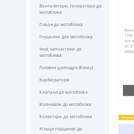
Вентилятори, генератори до
мотоблока
Гільзи до мотоблока
Важі
178F 
Глушники для мотоблока
мотоб
ХА-31
Інші запчастини до
2080д
мотоблока
(Форт
HT-10
Головки циліндра (блоку)
Карбюратори
Клапана до мотоблока
Колінвали до мотоблока
Колектори до мотоблока
Популяр
Кільця поршневі до