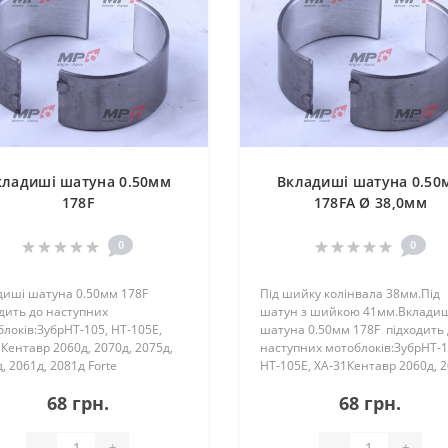
кладиші шатуна 0.50мм
Вкладиші шатуна 0.50
178F
178FA Ø 38,0мм
0
0
диші шатуна 0.50мм 178F
Під шийку колінвала 38мм.Під
дить до наступних
шатун з шийкою 41мм.Вклади
локів:ЗубрHT-105, HT-105E,
шатуна 0.50мм 178F підходить
Кентавр 2060д, 2070д, 2075д,
наступних мотоблоків:ЗубрHT-1
, 2061д, 2081д Forte
HT-105E, ХА-31Кентавр 2060д, 2
е)105Витязь (Тата)HT-105, HT-
2075д, 2080д, 2061д, 2081д Fort
68 грн.
68 грн.
irka (Зирка) LX 2060D, LX 2062D,
(Форте)105Витязь (Тата)HT-105,
 GT76D01А..
105EZirk..
-
+
-
+