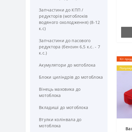
Zirka
Запчастини до КПП /
редукторів (мотоблоків
водяного охолодження) (8-12
к.с)
Запчастини до пасового
редуктора (бензин 6,5 к.с. - 7
к.с.)
Хіт про
Акумулятори до мотоблока
Популяр
Блоки циліндрів до мотоблока
Вінець маховика до
мотоблока
Вкладиші до мотоблока
Втулки колінвала до
мотоблока
Ва