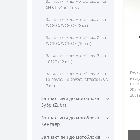
Запчастини до мотоблока Zirka
(Форте) SH-121 (12 к.с.)
SH-61, 61 E (7.5 к.с.)
Запчастини до мотоблока
Запчастини до мотоблока Zirka
HSD1G-80B (бензин) (6,5-7 к.с)
WC80D, WC80DE (8 к.с)
Запчастини до КПП / Редуктора
Запчастини до мотоблока Zirka
(важкого мотоблока) (Форте)
WC10D, WC10DE (10 к.с.)
Запчастини до мотоблока Zirka
1012D (12 к.с.)
Втулк
Запчастини до мотоблока Zirka
насту
LX 2060G, LX 2062G, GT70G01 (6.5-
HT-10
7 к.с)
2070д
2081д
Запчастини до мотоблока
(Тата
Зубр (Zubr)
Запчастини до мотоблока Зубр
Запчастини до мотоблока
НТ-105, НТ-105E (6 к.с)
Кентавр
Запчастини до мотоблока Зубр
Запчастини до мотоблока
Запчастини до мотоблоків