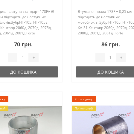
диші шатуна стандарт 178FA Ø
Втулка клінвала 178F + 0,25 мм
м підходить до наступних
підходить до наступних
локів:ЗубрHT-105, HT-105E,
мотоблоків: Зубр HT-105, HT-105
Кентавр 2060д, 2070д, 2075д,
ХА-31 Кентавр 2060д, 2070д, 20
, 2061д, 2081д Forte
2080д, 2061д, 2081д Forte
е)105Витязь (Тата)HT-105, HT-
(Форте) 105 Витязь (Тата) HT-10
70 грн.
86 грн.
irka (Зирка) LX 2060D, LX 2062D,
HT-105E Zirka (З..
GT..
-
+
-
+
ДО КОШИКА
ДО КОШИКА
дажу
Хіт продажу
ний
Популярний