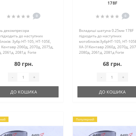
178F
0
0
ль декомпресора
Вкладиші шатуна 0.25мм 178F
підходить до наступних
підходить до наступних
локів: Зубр HT-105, HT-105E,
мотоблоків:ЗубрHT-105, HT-105E
 Кентавр 2060д, 2070д, 2075д,
ХА-31Кентавр 2060д, 2070д, 207
, 2061д, 2081д Forte
2080д, 2061д, 2081д Forte
е) 105 Витязь (Тата) HT-105,
(Форте)105Витязь (Тата)HT-105,
80 грн.
68 грн.
5E Zir..
105EZirka (Зирка) LX 2060D, LX 
Zirka GT76D01Аврора1..
-
+
-
+
ДО КОШИКА
ДО КОШИКА
ний
Популярний