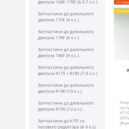
двигуна 168F, 170F (6,5-7 к.с.)
Хіт про
Популяр
Запчастини до дизельного
двигуна 170F (4 к.с.)
Запчастини до дизельного
двигуна 178F (6 к.с.)
Запчастини до дизельного
двигуна 186F (9 к.с.)
Запчастини до дизельного
А
двигуна R175 / R180 (7-8 к.с.)
Запчастини до дизельного
двигуна R190 (10 к.с.)
Аморт
Запчастини до дизельного
насту
двигуна R195 (12 к.с.)
HT-10
2075д
Запчастини до КПП та
(Форт
пасового редуктора (6-9 к.с)
105EZ