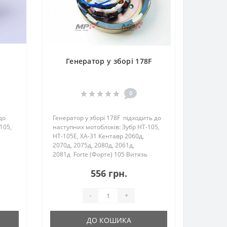
Генератор у зборі 178F
0
до
Генератор у зборі 178F підходить до
105,
наступних мотоблоків: Зубр HT-105,
HT-105E, ХА-31 Кентавр 2060д,
2070д, 2075д, 2080д, 2061д,
2081д Forte (Форте) 105 Витязь
(Тата) HT-105, HT-105E Zirka (Зир..
556 грн.
-
+
ДО КОШИКА