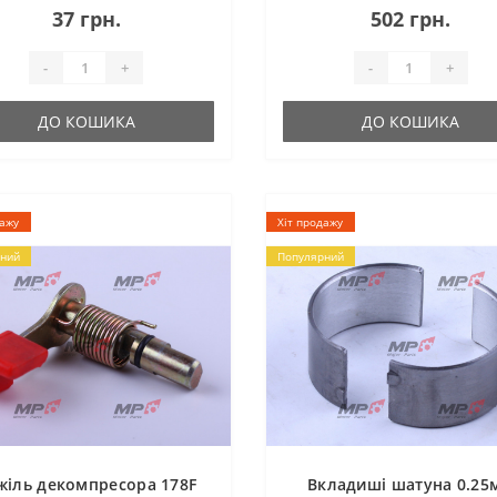
37 грн.
502 грн.
 GT76D01Аврора105Заря..
Zirka GT76D01Аврора105Зар..
-
+
-
+
ДО КОШИКА
ДО КОШИКА
дажу
Хіт продажу
ний
Популярний
жіль декомпресора 178F
Вкладиші шатуна 0.25