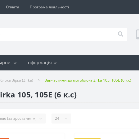
Оплата
Програма лояльності
лярне
Інформація
лока Зірка (Zirka)
Запчастини до мотоблока Zirka 105, 105E (6 к.с)
ka 105, 105E (6 к.с)