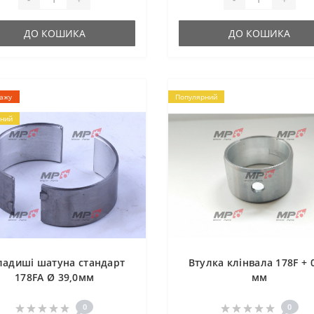
ДО КОШИКА
ДО КОШИКА
дажу
Популярний
ний
ладиші шатуна стандарт
Втулка клінвала 178F + 
178FA Ø 39,0мм
мм
0
0