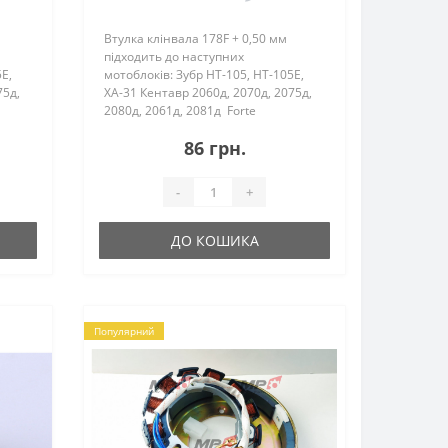
Втулка клінвала 178F + 0,50 мм
підходить до наступних
E,
мотоблоків: Зубр HT-105, HT-105E,
75д,
ХА-31 Кентавр 2060д, 2070д, 2075д,
2080д, 2061д, 2081д Forte
5,
(Форте) 105 Витязь (Тата) HT-105,
86 грн.
HT-105E Zirka (З..
-
+
ДО КОШИКА
Популярний