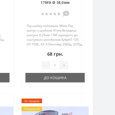
178FA Ø 38,0мм
0
Під шийку колінвала 38мм.Під
шатун з шийкою 41мм.Вкладиші
,
шатуна 0.25мм 178F підходить до
5д,
наступних мотоблоків:ЗубрHT-105,
HT-105E, ХА-31Кентавр 2060д, 2070д,
 HT-
2075д, 2080д, 2061д, 2081д Forte
68 грн.
2062D,
(Форте)105Витязь (Тата)HT-105, HT-
105EZirka (Зир..
-
+
ДО КОШИКА
Хіт продажу
Популярний