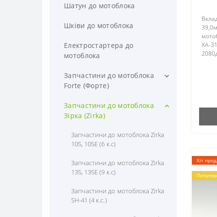
Шатун до мотоблока
Вкла
Шківи до мотоблока
39,0м
мотоб
Електростартера до
ХА-31
2080д
мотоблока
(Форт
105EZ
Запчастини до мотоблока
Zirka 
Forte (Форте)
Запчастини до мотоблока Forte
Запчастини до мотоблока
(Форте) 1050G (6 к.с)
Зірка (Zirka)
Запчасти до мотоблока Forte
Запчастини до мотоблока Zirka
(Форте) 1350G (Дизель) (9 к.с)
105, 105E (6 к.с)
Запчастини до мотоблока Forte
Хіт про
Запчастини до мотоблока Zirka
(Форте) SH-81 (8 к.с)
135, 135E (9 к.с)
Популяр
Запчастини до мотоблока Forte
Запчастини до мотоблока Zirka
(Форте) SH-101 (10 к.с.)
SH-41 (4 к.с.)
Запчастини до мотоблока Forte