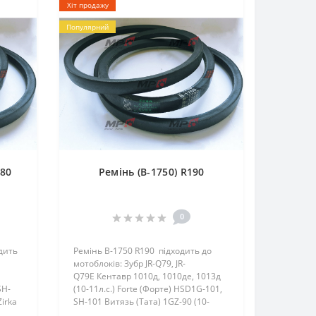
Хіт продажу
Популярний
180
Ремінь (B-1750) R190
0
дить
Ремінь B-1750 R190 підходить до
мотоблоків: Зубр JR-Q79, JR-
Q79E Кентавр 1010д, 1010де, 1013д
SH-
(10-11л.с.) Forte (Форте) HSD1G-101,
Zirka
SH-101 Витязь (Тата) 1GZ-90 (10-
11л.с.) Zirka (Зирка) 1010..