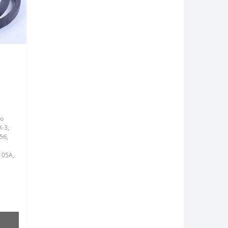
до
-3,
5б,
105A,
1Z-