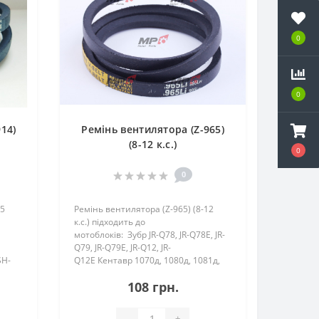
0
0
14)
Ремінь вентилятора (Z-965)
(8-12 к.с.)
0
0
75
Ремінь вентилятора (Z-965) (8-12
к.с.) підходить до
мотоблоків: Зубр JR-Q78, JR-Q78E, JR-
Q79, JR-Q79E, JR-Q12, JR-
SH-
Q12E Кентавр 1070д, 1080д, 1081д,
Zirka
1010д, 1010де, 1013д, 1012д,
108 грн.
1012де Forte (Форте) HSD1G-81, S..
-
+