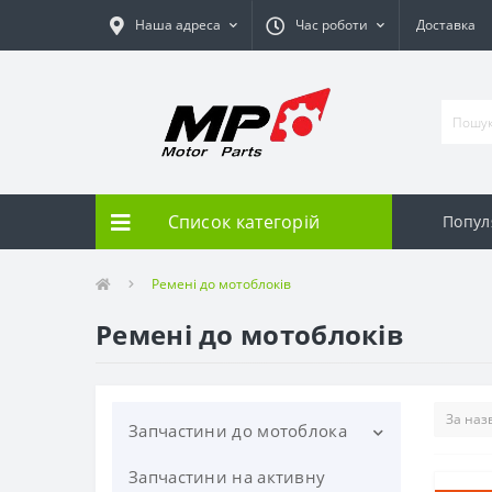
Наша адреса
Час роботи
Доставка
Список категорій
Попу
Ремені до мотоблоків
Ремені до мотоблоків
Запчастини до мотоблока
Запчастини на активну
Запчастини до бензинового