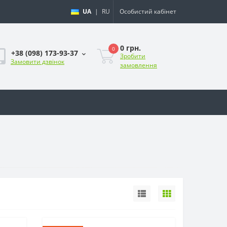
UA
|
RU
Особистий кабінет
0 грн.
0
+38 (098) 173-93-37
Зробити
Замовити дзвінок
замовлення