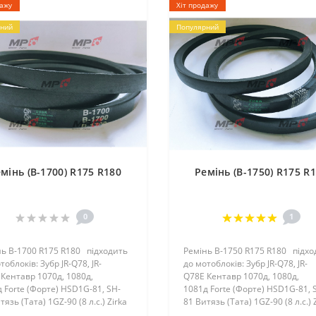
дажу
Хіт продажу
ний
Популярний
мінь (B-1700) R175 R180
Ремінь (B-1750) R175 R
0
1
ь B-1700 R175 R180 підходить
Ремінь B-1750 R175 R180 підхо
тоблоків: Зубр JR-Q78, JR-
до мотоблоків: Зубр JR-Q78, JR-
Кентавр 1070д, 1080д,
Q78E Кентавр 1070д, 1080д,
 Forte (Форте) HSD1G-81, SH-
1081д Forte (Форте) HSD1G-81, 
тязь (Тата) 1GZ-90 (8 л.с.) Zirka
81 Витязь (Тата) 1GZ-90 (8 л.с.) 
а) 1080D, 1081..
(Зирка) 1080D, 1081..