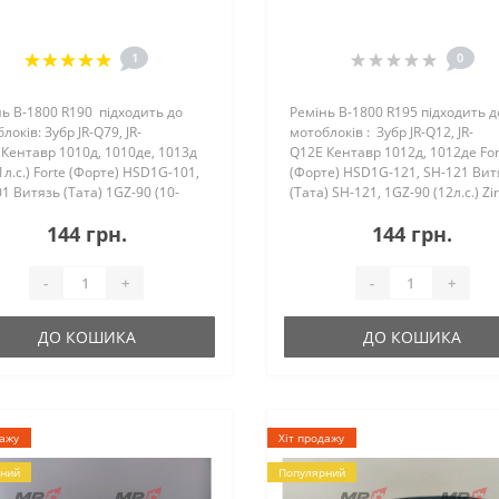
1
0
ь B-1800 R190 підходить до
Ремінь B-1800 R195 підходить д
локів: Зубр JR-Q79, JR-
мотоблоків : Зубр JR-Q12, JR-
Кентавр 1010д, 1010де, 1013д
Q12E Кентавр 1012д, 1012де For
1л.с.) Forte (Форте) HSD1G-101,
(Форте) HSD1G-121, SH-121 Вит
1 Витязь (Тата) 1GZ-90 (10-
(Тата) SH-121, 1GZ-90 (12л.с.) Zi
) Zirka (Зирка) 1010..
(Зірка) 1012D А..
144 грн.
144 грн.
-
+
-
+
ДО КОШИКА
ДО КОШИКА
дажу
Хіт продажу
ний
Популярний