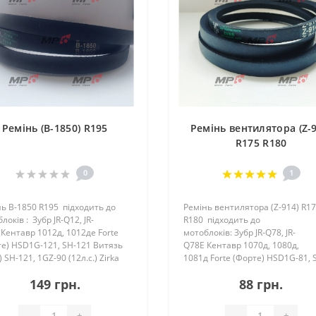
Ремінь (B-1850) R195
Ремінь вентилятора (Z-9
R175 R180
0
1
ь B-1850 R195 підходить до
Ремінь вентилятора (Z-914) R1
локів : Зубр JR-Q12, JR-
R180 підходить до
Кентавр 1012д, 1012де Forte
мотоблоків: Зубр JR-Q78, JR-
е) HSD1G-121, SH-121 Витязь
Q78E Кентавр 1070д, 1080д,
) SH-121, 1GZ-90 (12л.с.) Zirka
1081д Forte (Форте) HSD1G-81, 
а) 1012D&..
81 Витязь (Тата) 1GZ-90 (8 л.с.) 
149 грн.
88 грн.
(Зирка) 1080..
-
+
-
+