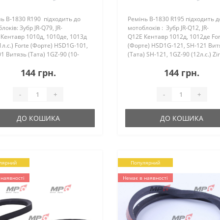
ь B-1830 R190 підходить до
Ремінь B-1830 R195 підходить д
локів: Зубр JR-Q79, JR-
мотоблоків : Зубр JR-Q12, JR-
Кентавр 1010д, 1010де, 1013д
Q12E Кентавр 1012д, 1012де For
1л.с.) Forte (Форте) HSD1G-101,
(Форте) HSD1G-121, SH-121 Вит
1 Витязь (Тата) 1GZ-90 (10-
(Тата) SH-121, 1GZ-90 (12л.с.) Zi
) Zirka (Зирка) 1010..
(Зірка) 1012D А..
144 грн.
144 грн.
-
+
-
+
ДО КОШИКА
ДО КОШИКА
лярний
Популярний
 наявності
Немає в наявності