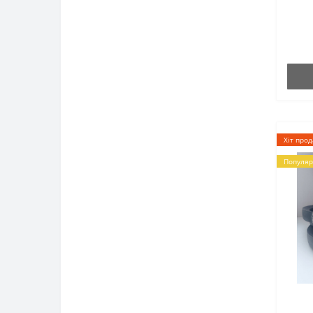
Запчастини до КПП /
редукторів (мотоблоків
водяного охолодження) (8-12
к.с)
Запчастини до пасового
редуктора (бензин 6,5 к.с. - 7
к.с.)
Хіт про
Акумулятори до мотоблока
Популяр
Блоки циліндрів до мотоблока
Вінець маховика до
мотоблока
Вкладиші до мотоблока
Втулки колінвала до
мотоблока