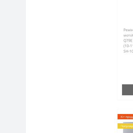
Вентилятори, генератори до
мотоблока
Гільзи до мотоблока
Ремін
мотоб
Глушники для мотоблока
Q79E 
(10-1
Інші запчастини до
SH-10
мотоблока
11л.с.
Головки циліндра (блоку)
Карбюратори
Клапана до мотоблока
Колінвали до мотоблока
Колектори до мотоблока
Хіт про
Популяр
Кільця поршневі до