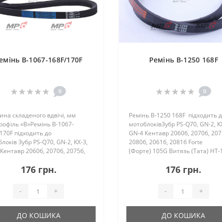
емінь B-1067-168F/170F
Ремінь B-1250 168F
0
0
на складеного вдвічі, мм
Ремінь B-1250 168F підходить 
офіль «В»Ремінь B-1067-
мотоблоківЗубр PS-Q70, GN-2, KX
170F підходить до
GN-4 Кентавр 2060б, 2070б, 207
локів Зубр PS-Q70, GN-2, KX-3,
2080б, 2061б, 2081б Forte
Кентавр 2060б, 2070б, 2075б,
(Форте) 105G Витязь (Тата) HT-
, 2061б, 2081б Forte
SR1Z-750, SR1Z-90, SR1Z-80B, SR
176 грн.
176 грн.
е) 105G Витязь (Тата) HT-105..
100 Zir..
-
+
-
+
ДО КОШИКА
ДО КОШИКА