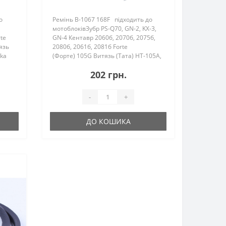
о
Ремінь B-1067 168F підходить до
мотоблоківЗубр PS-Q70, GN-2, KX-3,
te
GN-4 Кентавр 2060б, 2070б, 2075б,
язь
2080б, 2061б, 2081б Forte
rka
(Форте) 105G Витязь (Тата) HT-105A,
SR1Z-750, SR1Z-90, SR1Z-80B, SR1Z-
202 грн.
100&nb..
-
+
ДО КОШИКА