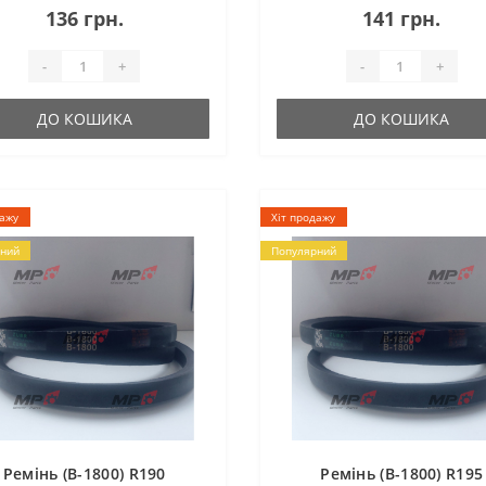
136 грн.
141 грн.
-
+
-
+
ДО КОШИКА
ДО КОШИКА
дажу
Хіт продажу
ний
Популярний
Ремінь (B-1800) R190
Ремінь (B-1800) R195