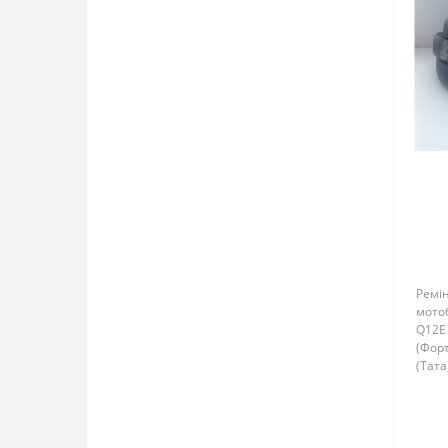
мотоблока
Коромисла до мотоблока
Кришки баків до мотоблока
Кришки клапанів, кришки
двигуна до мотоблока
Масляні насоси до мотоблока
Маховики до мотоблока
Підшипники до мотоблока
Ремін
Поршневі комплекти до
мотоб
Q12E 
мотоблока
(Форт
(Тата
Прокладки головки циліндра
(Зірк
до мотоблока
Прокладки до мотоблока