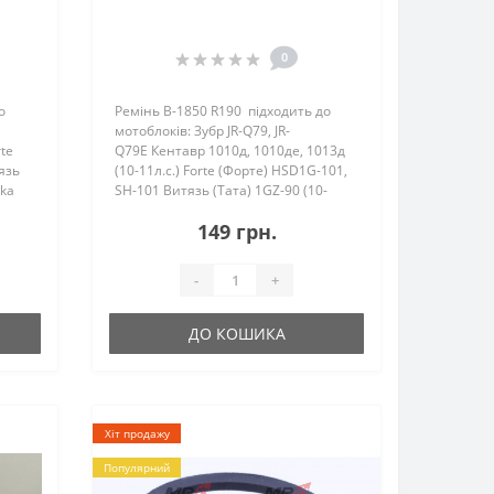
0
о
Ремінь B-1850 R190 підходить до
мотоблоків: Зубр JR-Q79, JR-
te
Q79E Кентавр 1010д, 1010де, 1013д
язь
(10-11л.с.) Forte (Форте) HSD1G-101,
rka
SH-101 Витязь (Тата) 1GZ-90 (10-
11л.с.) Zirka (Зирка) 1010..
149 грн.
-
+
ДО КОШИКА
Хіт продажу
Популярний