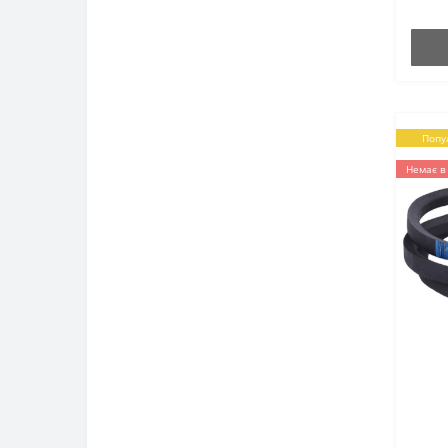
Радіатори до мотоблока
Реле зарядки до мотоблока
Ручні стартера до мотоблока
Попу
Сальники до мотоблока
Немає в
Зчеплення до мотоблока
Паливні баки до мотоблока
Паливні насоси до мотоблока
Троса до мотоблока
Фільтра до мотоблока
Форсунки та розпилювачі до
мотоблока